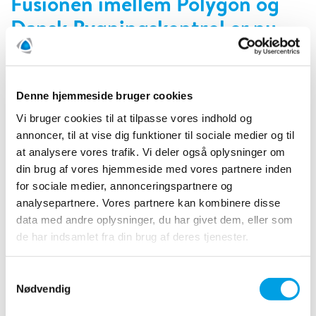
Fusionen imellem Polygon og
Dansk Bygningskontrol er nu
endelig
04-01-2018
Denne hjemmeside bruger cookies
Vi bruger cookies til at tilpasse vores indhold og
annoncer, til at vise dig funktioner til sociale medier og til
at analysere vores trafik. Vi deler også oplysninger om
din brug af vores hjemmeside med vores partnere inden
for sociale medier, annonceringspartnere og
analysepartnere. Vores partnere kan kombinere disse
data med andre oplysninger, du har givet dem, eller som
de har indsamlet fra din brug af deres tjenester.
Samtykkevalg
Nødvendig
LÆS MERE