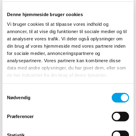
Denne hjemmeside bruger cookies
Følgeskader og
Vi bruger cookies til at tilpasse vores indhold og
annoncer, til at vise dig funktioner til sociale medier og til
følgeskadebekæmpelse efter
at analysere vores trafik. Vi deler også oplysninger om
brand i Lithium Ion batterier
din brug af vores hjemmeside med vores partnere inden
for sociale medier, annonceringspartnere og
01-06-2021
analysepartnere. Vores partnere kan kombinere disse
data med andre oplysninger, du har givet dem, eller som
de har indsamlet fra din brug af deres tjenester.
Samtykkevalg
Nødvendig
Præferencer
Statistik