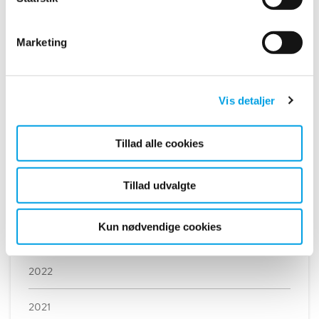
Af Hans Chr. Sørensen
(hans.sorensen@polygongroup.com), Polygon International
AB (Polygonvatro, Skanderborg og Roskilde).
Marketing
LÆS MERE
Vis detaljer
Tillad alle cookies
2026
Tillad udvalgte
2025
Kun nødvendige cookies
2023
2022
2021