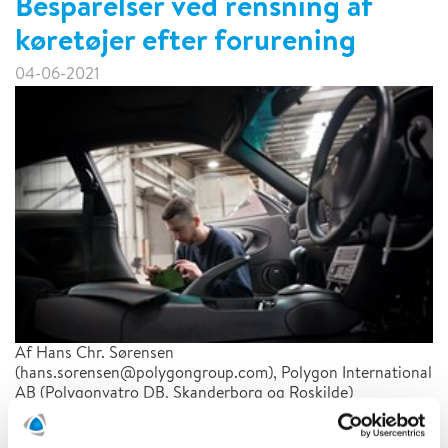
Besparelser ved rensning af
køretøjer efter forurening
04-06-2021
Af Hans Chr. Sørensen
(hans.sorensen@polygongroup.com), Polygon International
AB (Polygonvatro DB, Skanderborg og Roskilde)
LÆS MERE