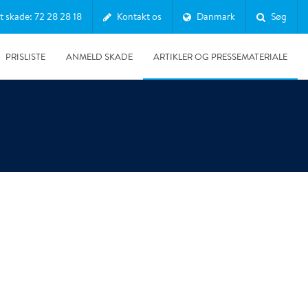
t skade: 72 28 28 18
Kontakt os
Danmark
Søg
PRISLISTE
ANMELD SKADE
ARTIKLER OG PRESSEMATERIALE
05-06-2025
Grøn omstilling i praksis: Sådan arbejder Polygon Danmark
med bæredygtighed