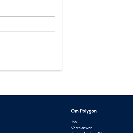
Om Polygon
Job
Vores ansvar