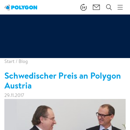
Start
/
Blog
Schwedischer Preis an Polygon
Austria
29.11.2017