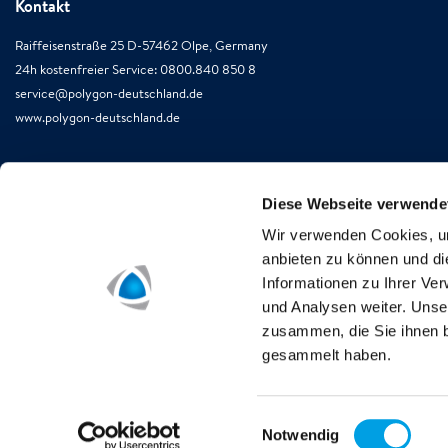
Kontakt
Raiffeisenstraße 25 D-57462 Olpe, Germany
24h kostenfreier Service: 0800.840 850 8
service@polygon-deutschland.de
www.polygon-deutschland.de
Diese Webseite verwende
Wir verwenden Cookies, um
anbieten zu können und di
Informationen zu Ihrer Ve
und Analysen weiter. Unse
zusammen, die Sie ihnen b
gesammelt haben.
Einwilligungsauswahl
Notwendig
Impressum
Datenschutzbestimmungen
Rechtliche Hinwei