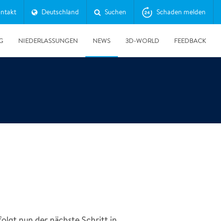
ntakt
Deutschland
Suchen
Schaden melden
G
NIEDERLASSUNGEN
NEWS
3D-WORLD
FEEDBACK
30.06.2026
Erfolgreicher Tag der Messtechnik
lgt nun der nächste Schritt in