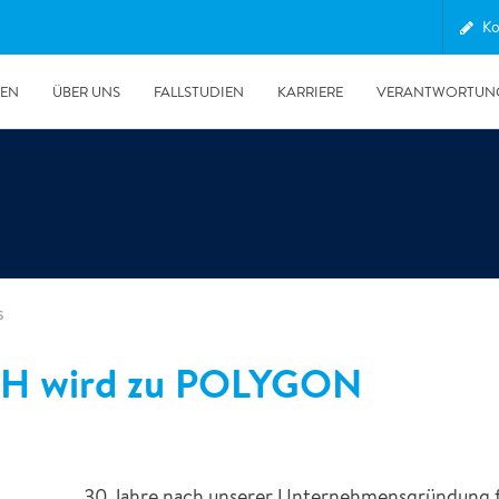
Ko
GEN
ÜBER UNS
FALLSTUDIEN
KARRIERE
VERANTWORTUN
s
 wird zu POLYGON
30.06.2026
Unsere POLYGON Ente wieder im Auslandseinsatz
30 Jahre nach unserer Unternehmensgründung fo