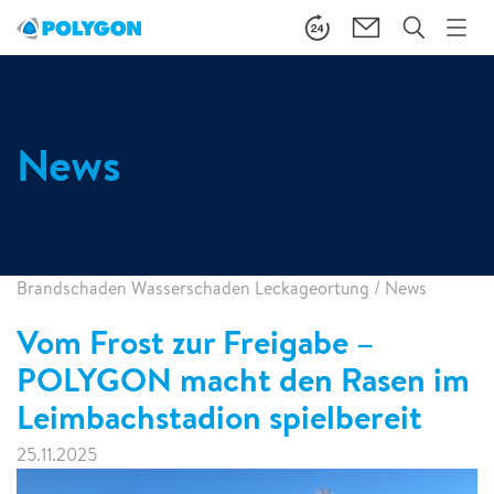
News
Brandschaden Wasserschaden Leckageortung
/
News
Vom Frost zur Freigabe –
POLYGON macht den Rasen im
Leimbachstadion spielbereit
25.11.2025