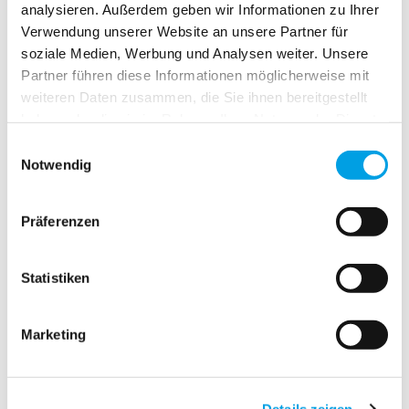
analysieren. Außerdem geben wir Informationen zu Ihrer
Verwendung unserer Website an unsere Partner für
soziale Medien, Werbung und Analysen weiter. Unsere
Im neuen Praxis-Schulungszentrum zeigen Michael Görg
Partner führen diese Informationen möglicherweise mit
(Trainer & Koordinator) und Florian Lister (Abteilungsleiter
weiteren Daten zusammen, die Sie ihnen bereitgestellt
Marketing), wie POLYGON Deutschland Weiterbildung
haben oder die sie im Rahmen Ihrer Nutzung der Dienste
praxisnah und zukunftsorientiert gestaltet.
gesammelt haben.
Einwilligungsauswahl
Notwendig
WEITERLESEN
Präferenzen
Statistiken
Alles anzeigen
2026
Marketing
2025
Details zeigen