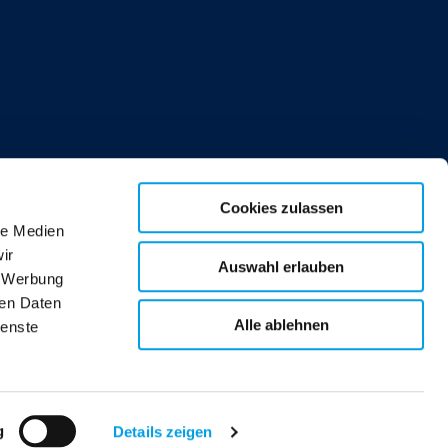
Cookies zulassen
le Medien
ir
Auswahl erlauben
, Werbung
ren Daten
Alle ablehnen
ienste
service@polygon-
deutschland.de
g
Details zeigen