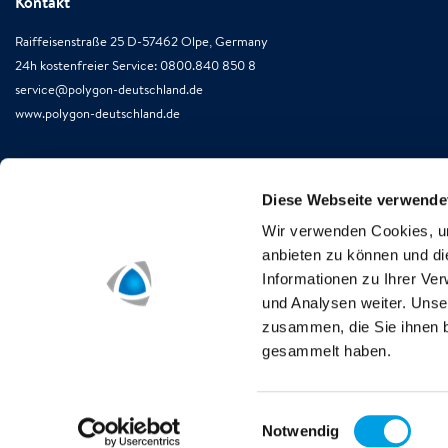
Kontakt
Raiffeisenstraße 25 D-57462 Olpe, Germany
24h kostenfreier Service: 0800.840 850 8
service@polygon-deutschland.de
www.polygon-deutschland.de
Diese Webseite verwende
Wir verwenden Cookies, um
anbieten zu können und di
Informationen zu Ihrer Ve
und Analysen weiter. Unse
zusammen, die Sie ihnen b
gesammelt haben.
Einwilligungsauswahl
Notwendig
Impressum
Datenschutzbestimmungen
Rechtliche Hinwei