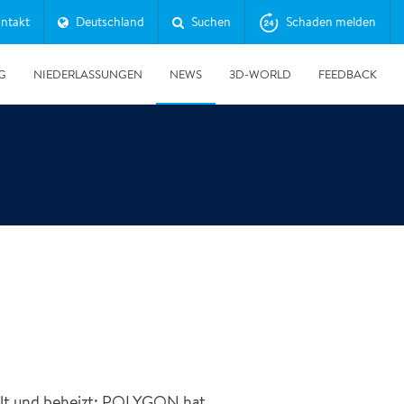
ntakt
Deutschland
Suchen
Schaden melden
G
NIEDERLASSUNGEN
NEWS
3D-WORLD
FEEDBACK
30.06.2026
Erfolgreicher Tag der Messtechnik
hlt und beheizt: POLYGON hat