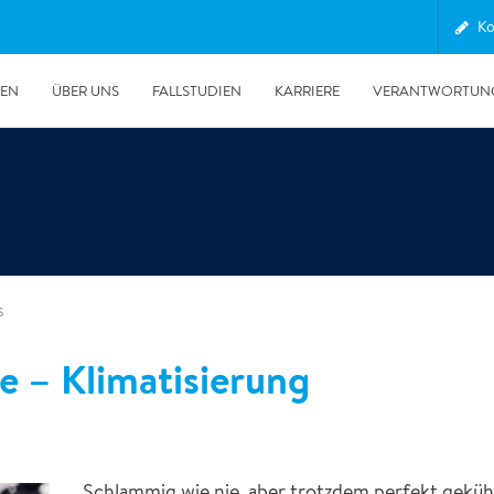
Ko
GEN
ÜBER UNS
FALLSTUDIEN
KARRIERE
VERANTWORTUN
s
 – Klimatisierung
30.06.2026
Unsere POLYGON Ente wieder im Auslandseinsatz
Schlammig wie nie, aber trotzdem perfekt gekü