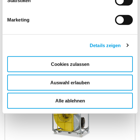
Statistiken
Marketing
Details zeigen
Cookies zulassen
TFV 900 II EX
Auswahl erlauben
Alle ablehnen