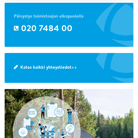
Päivystys toimistoajan ulkopuolella
020 7484 00
Katso kaikki yhteystiedot>>