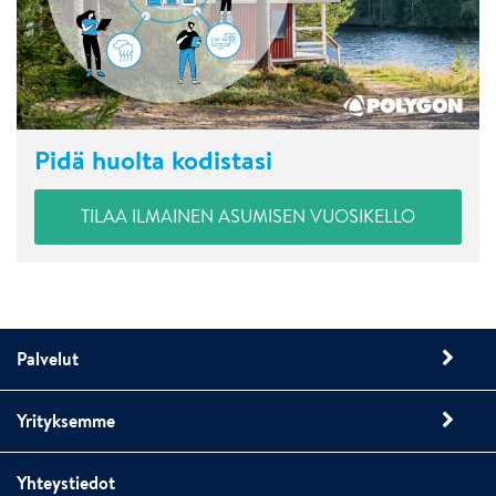
Pidä huolta kodistasi
TILAA ILMAINEN ASUMISEN VUOSIKELLO
Palvelut
Yrityksemme
Yhteystiedot