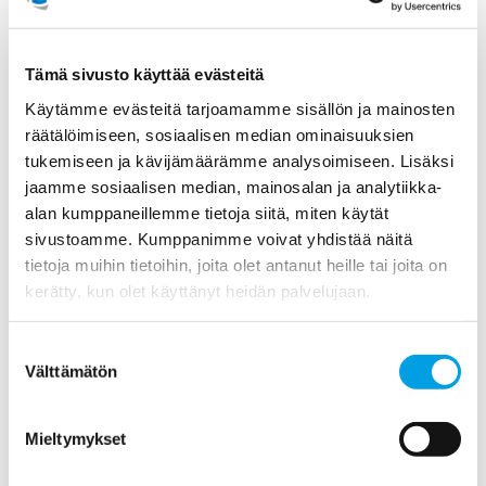
2021
Tämä sivusto käyttää evästeitä
2020
Käytämme evästeitä tarjoamamme sisällön ja mainosten
räätälöimiseen, sosiaalisen median ominaisuuksien
2019
tukemiseen ja kävijämäärämme analysoimiseen. Lisäksi
jaamme sosiaalisen median, mainosalan ja analytiikka-
2018
alan kumppaneillemme tietoja siitä, miten käytät
sivustoamme. Kumppanimme voivat yhdistää näitä
2017
tietoja muihin tietoihin, joita olet antanut heille tai joita on
kerätty, kun olet käyttänyt heidän palvelujaan.
2016
Suostumuksen
2015
Välttämätön
valinta
Elokuu (2)
Mieltymykset
Kesäkuu (1)