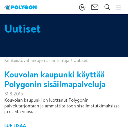
Uutiset
Kiinteistövahinkojen asiantuntija
/
Uutiset
Kouvolan kaupunki käyttää
Polygonin sisäilmapalveluja
31.8.2015
Kouvolan kaupunki on luottanut Polygonin
palvelutarjontaan ja ammattitaitoon sisäilmatutkimuksissa
jo useita vuosia.
LUE LISÄÄ