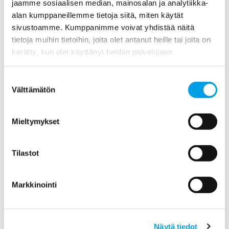
Toukokuu (1)
jaamme sosiaalisen median, mainosalan ja analytiikka-
alan kumppaneillemme tietoja siitä, miten käytät
Helmikuu (1)
sivustoamme. Kumppanimme voivat yhdistää näitä
tietoja muihin tietoihin, joita olet antanut heille tai joita on
2015
kerätty, kun olet käyttänyt heidän palvelujaan.
2014
Suostumuksen
Välttämätön
valinta
2013
Mieltymykset
2012
2011
Tilastot
Markkinointi
Ota yhteyttä!
Näytä tiedot