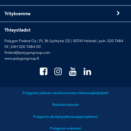
Yrityksemme
Yhteystiedot
Polygon Finland Oy | PL 36 (Lyhtytie 22) | 00741 Helsinki | puh. 020 7484
01 | 24H 020 7484 00
finland@polygongroup.com
www.polygongroup.fi
Polygonin julkisen verkkosivuston tietosuojakäytäntö
Rekisteriseloste
Polygonin yksityisyydensuojaperiaatteet
Polygonin evästeet