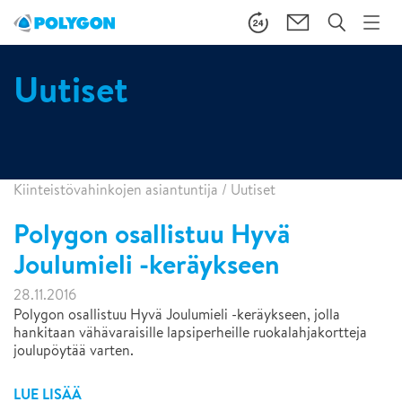
Uutiset
Kiinteistövahinkojen asiantuntija
/
Uutiset
Polygon osallistuu Hyvä
Joulumieli -keräykseen
28.11.2016
Polygon osallistuu Hyvä Joulumieli -keräykseen, jolla
hankitaan vähävaraisille lapsiperheille ruokalahjakortteja
joulupöytää varten.
LUE LISÄÄ