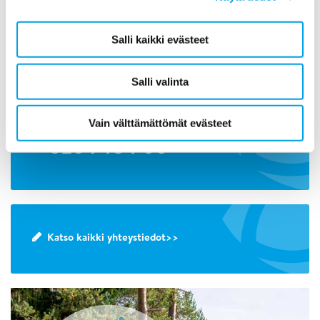
020 7484 01
Lähetä viesti Polygonille tästä>>
Salli kaikki evästeet
Salli valinta
Päivystys toimistoajan ulkopuolella
Vain välttämättömät evästeet
020 7484 00
Katso kaikki yhteystiedot>>