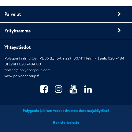
Palvelut
Yrityksemme
Yhteystiedot
Polygon Finland Oy | PL 36 (Lyhtytie 22) | 00741 Helsinki | puh. 020 7484
01 | 24H 020 7484 00
finland@polygongroup.com
www.polygongroup.fi
Polygonin julkisen verkkosivuston tietosuojakäytäntö
Rekisteriseloste