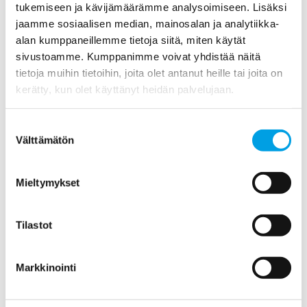
tukemiseen ja kävijämäärämme analysoimiseen. Lisäksi
Huhtikuu (1)
jaamme sosiaalisen median, mainosalan ja analytiikka-
Maaliskuu (1)
alan kumppaneillemme tietoja siitä, miten käytät
sivustoamme. Kumppanimme voivat yhdistää näitä
2016
tietoja muihin tietoihin, joita olet antanut heille tai joita on
kerätty, kun olet käyttänyt heidän palvelujaan.
2015
Suostumuksen
2014
Välttämätön
valinta
2013
Mieltymykset
2012
Tilastot
2011
Markkinointi