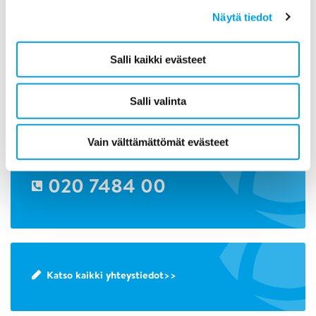
Näytä tiedot
Ota yhteyttä!
020 7484 01
Salli kaikki evästeet
Lähetä viesti Polygonille tästä>>
Salli valinta
Vain välttämättömät evästeet
Päivystys toimistoajan ulkopuolella
020 7484 00
Katso kaikki yhteystiedot>>