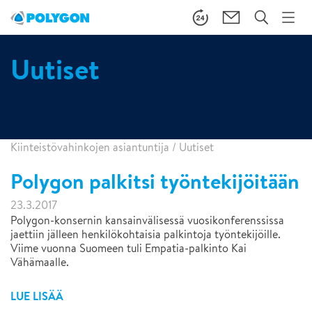
Uutiset
Kiinteistövahinkojen asiantuntija
/
Uutiset
Polygon palkitsi työntekijöitään
23.3.2017
Polygon-konsernin kansainvälisessä vuosikonferenssissa
jaettiin jälleen henkilökohtaisia palkintoja työntekijöille.
Viime vuonna Suomeen tuli Empatia-palkinto Kai
Vähämaalle.
LUE LISÄÄ