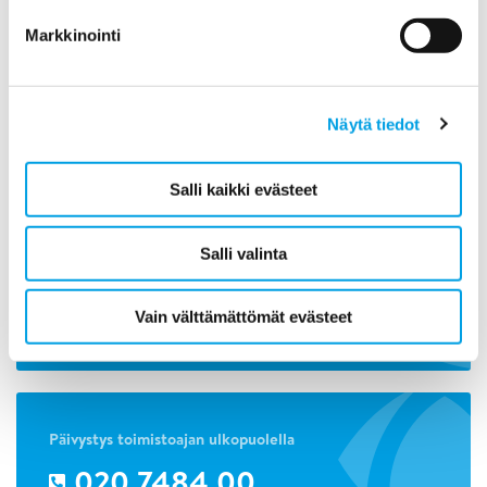
Markkinointi
2012
2011
Näytä tiedot
Salli kaikki evästeet
Ota yhteyttä!
Salli valinta
020 7484 01
Lähetä viesti Polygonille tästä>>
Vain välttämättömät evästeet
Päivystys toimistoajan ulkopuolella
020 7484 00