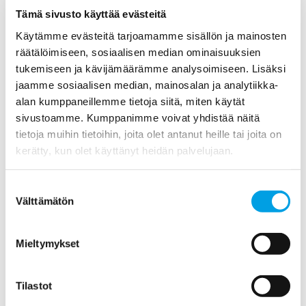
Tämä sivusto käyttää evästeitä
Huhtikuu (3)
Käytämme evästeitä tarjoamamme sisällön ja mainosten
Maaliskuu (1)
räätälöimiseen, sosiaalisen median ominaisuuksien
Helmikuu (1)
tukemiseen ja kävijämäärämme analysoimiseen. Lisäksi
jaamme sosiaalisen median, mainosalan ja analytiikka-
Tammikuu (1)
alan kumppaneillemme tietoja siitä, miten käytät
sivustoamme. Kumppanimme voivat yhdistää näitä
2018
tietoja muihin tietoihin, joita olet antanut heille tai joita on
kerätty, kun olet käyttänyt heidän palvelujaan.
2017
Suostumuksen
2016
Välttämätön
valinta
2015
Mieltymykset
2014
Tilastot
2013