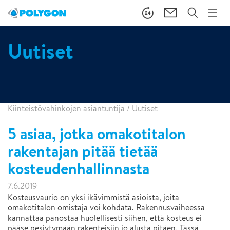
Uutiset
Kiinteistövahinkojen asiantuntija
/
Uutiset
5 asiaa, jotka omakotitalon
rakentajan pitää tietää
kosteudenhallinnasta
7.6.2019
Kosteusvaurio on yksi ikävimmistä asioista, joita
omakotitalon omistaja voi kohdata. Rakennusvaiheessa
kannattaa panostaa huolellisesti siihen, että kosteus ei
pääse pesiytymään rakenteisiin jo alusta pitäen. Tässä