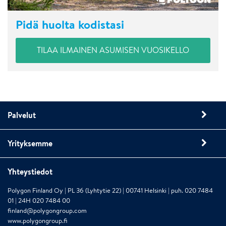
Pidä huolta kodistasi
TILAA ILMAINEN ASUMISEN VUOSIKELLO
Palvelut
Yrityksemme
Yhteystiedot
Polygon Finland Oy | PL 36 (Lyhtytie 22) | 00741 Helsinki | puh. 020 7484
01 | 24H 020 7484 00
finland@polygongroup.com
www.polygongroup.fi