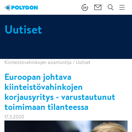
Uutiset
Kiinteistövahinkojen asiantuntija
/
Uutiset
Euroopan johtava
kiinteistövahinkojen
korjausyritys - varustautunut
toimimaan tilanteessa
17.3.2020