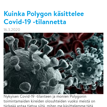
Kuinka Polygon käsittelee
Covid-19 -tilannetta
16.3.2020
Nykyisen Covid-19 -tilanteen ja monien Polygonin
toimintamaiden kireiden olosuhteiden vuoksi meistä on
tärkeää antaa tietoa siitä, miten me käsittelemme tätä