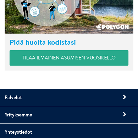
Pidä huolta kodistasi
TILAA ILMAINEN ASUMISEN VUOSIKELLO
Palvelut
Yrityksemme
Yhteystiedot