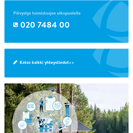
Päivystys toimistoajan ulkopuolella
020 7484 00
Katso kaikki yhteystiedot>>