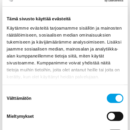
2026
Tämä sivusto käyttää evästeitä
2025
Käytämme evästeitä tarjoamamme sisällön ja mainosten
räätälöimiseen, sosiaalisen median ominaisuuksien
tukemiseen ja kävijämäärämme analysoimiseen. Lisäksi
2024
jaamme sosiaalisen median, mainosalan ja analytiikka-
alan kumppaneillemme tietoja siitä, miten käytät
2023
sivustoamme. Kumppanimme voivat yhdistää näitä
tietoja muihin tietoihin, joita olet antanut heille tai joita on
2022
kerätty, kun olet käyttänyt heidän palvelujaan.
2021
Suostumuksen
Välttämätön
valinta
2020
Joulukuu (1)
Mieltymykset
Marraskuu (1)