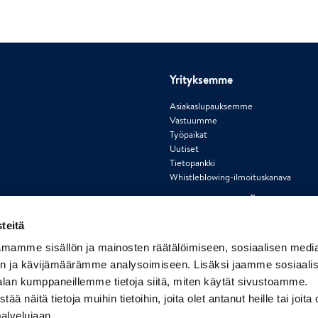
Yrityksemme
Asiakaslupauksemme
Vastuumme
Työpaikat
Uutiset
Tietopankki
Whistleblowing-ilmoituskanava
teitä
mamme sisällön ja mainosten räätälöimiseen, sosiaalisen medi
n ja kävijämäärämme analysoimiseen. Lisäksi jaamme sosiaali
alan kumppaneillemme tietoja siitä, miten käytät sivustoamme.
 | 24H 020 7484 00
näitä tietoja muihin tietoihin, joita olet antanut heille tai joita 
palvelujaan.