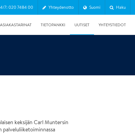
24/7: 020 7484 00
Yhteydenotto
Suomi
Haku
ASIAKASTARINAT
TIETOPANKKI
UUTISET
YHTEYSTIEDOT
Näytä kaikki Asiakastarinat
Vesivahingot
Palovahinko
Olosuhdehallinta
Sisäilmaongelmat
Muut palvelut
26.1.2026
laisen keksijän Carl Muntersin
RT 103912 ohjekortti hyvälle kosteuskartoitustavalle
n palveluliiketoiminnassa