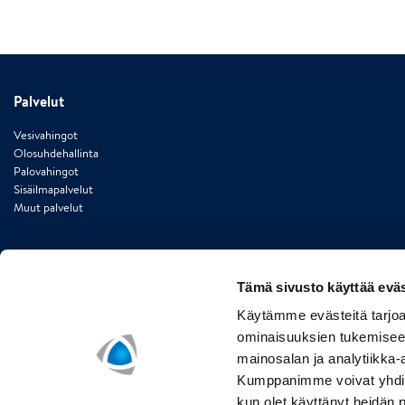
Palvelut
Vesivahingot
Olosuhdehallinta
Palovahingot
Sisäilmapalvelut
Muut palvelut
Tämä sivusto käyttää eväs
Käytämme evästeitä tarjoa
Yhteystiedot
ominaisuuksien tukemisee
mainosalan ja analytiikka-
Polygon Finland Oy | PL 36 (Lyhtytie 22) | 00741 Helsinki | puh. 020 7484 01
Kumppanimme voivat yhdistää 
finland@polygongroup.com
kun olet käyttänyt heidän 