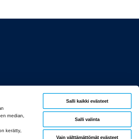
Salli kaikki evästeet
an
sen median,
Salli valinta
on kerätty,
Vain välttämättömät evästeet