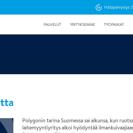
Hätäpäivystys 
PALVELUT
YRITYKSEMME
TYÖPAIKAT
tta
17.4.2026
Laaja vesivahinko Oulussa vuodon seurauksena
Polygonin tarina Suomessa sai alkunsa, kun ruotsa
Polygonin kuivasäilytys oli yksi voittajista tyhjien
laitemyyntiyritys alkoi hyödyntää ilmankuivaajiaa
rakennusten ongelman ratkaisuhankkeen RAKEL-