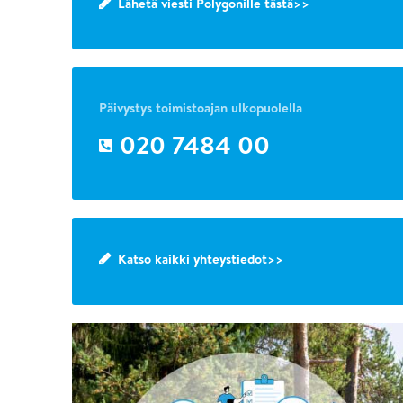
Lähetä viesti Polygonille tästä>>
Päivystys toimistoajan ulkopuolella
020 7484 00
Katso kaikki yhteystiedot>>