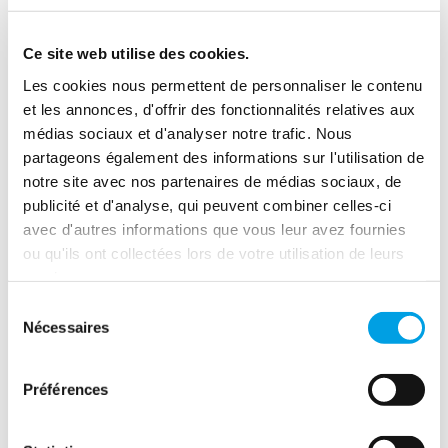
Ce site web utilise des cookies.
Les cookies nous permettent de personnaliser le contenu
et les annonces, d'offrir des fonctionnalités relatives aux
médias sociaux et d'analyser notre trafic. Nous
partageons également des informations sur l'utilisation de
Le groupe Polygon, spécialisé dans la réparation des
dommages, continue d’étendre sa présence en Suisse.
notre site avec nos partenaires de médias sociaux, de
Grâce à l’acquisition de GlassResQ et Axis Project, il
publicité et d'analyse, qui peuvent combiner celles-ci
optimise son portefeuille de services dans les domaines de
avec d'autres informations que vous leur avez fournies
la réparation du verre et des surfaces.
ou qu'ils ont collectées lors de votre utilisation de leurs
services.
Sélection
Nécessaires
du
2026
consentement
Préférences
2025