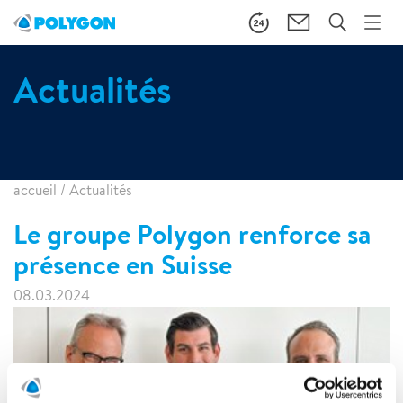
Actualités
accueil
/
Actualités
Le groupe Polygon renforce sa
présence en Suisse
08.03.2024