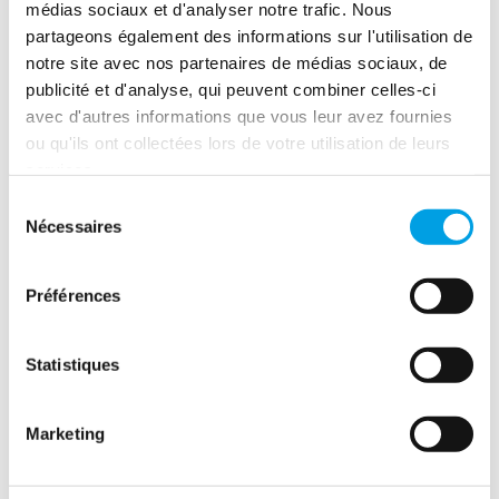
médias sociaux et d'analyser notre trafic. Nous
partageons également des informations sur l'utilisation de
notre site avec nos partenaires de médias sociaux, de
publicité et d'analyse, qui peuvent combiner celles-ci
avec d'autres informations que vous leur avez fournies
ou qu'ils ont collectées lors de votre utilisation de leurs
services.
Sélection
Nécessaires
du
Saviez-vous que Polygon France était présent en
consentement
Normandie ? Découvrez son histoire, ses services et ses
Préférences
contacts.
LIRE LA SUITE
Statistiques
Marketing
Le lexique des interventions
après sinistre