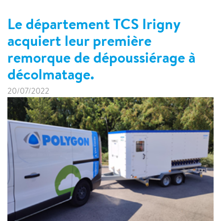
Le département TCS Irigny
acquiert leur première
remorque de dépoussiérage à
décolmatage.
20/07/2022