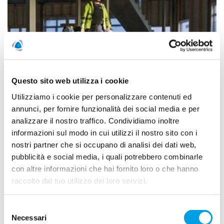
Questo sito web utilizza i cookie
Utilizziamo i cookie per personalizzare contenuti ed
annunci, per fornire funzionalità dei social media e per
Un improvviso forte temporale può allagare cantine,
analizzare il nostro traffico. Condividiamo inoltre
autorimesse o locali tecnici in pochi minuti – per le
informazioni sul modo in cui utilizzi il nostro sito con i
amministrazioni spesso uno scenario da incubo. Con la
giusta preparazione si mantiene il controllo: la nostra guida
nostri partner che si occupano di analisi dei dati web,
mostra come le amministrazioni in Svizzera proteggono i
pubblicità e social media, i quali potrebbero combinarle
loro immobili, valutano i rischi e implementano un piano di
con altre informazioni che hai fornito loro o che hanno
emergenza efficace.
raccolto dal tuo utilizzo dei loro servizi.
Selezione
Necessari
del