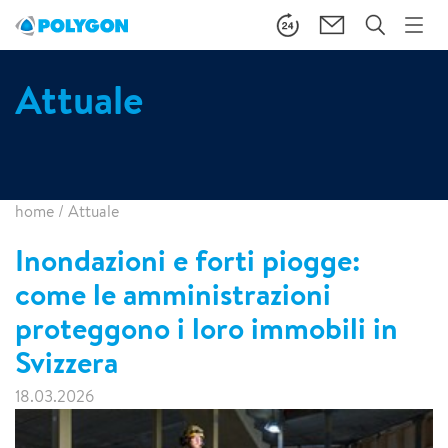
Attuale
home
/
Attuale
Inondazioni e forti piogge:
come le amministrazioni
proteggono i loro immobili in
Svizzera
18.03.2026