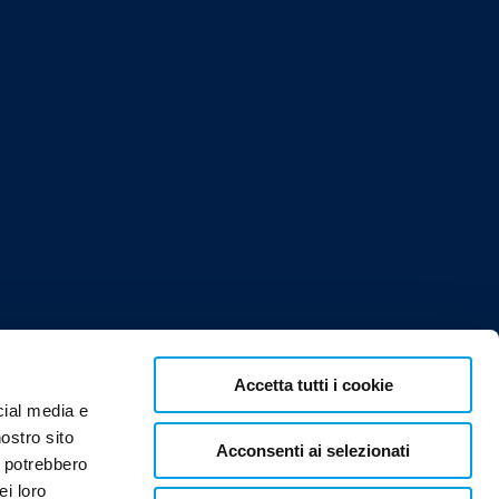
Accetta tutti i cookie
60
cial media e
 0848 24 00 00
nostro sito
Acconsenti ai selezionati
i potrebbero
ei loro