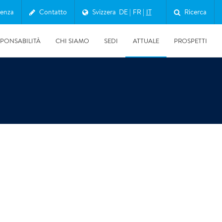
enza
Contatto
Svizzera
DE
FR
IT
Ricerca
SPONSABILITÀ
CHI SIAMO
SEDI
ATTUALE
PROSPETTI
02.06.2026
Appartamento da accumulo compulsivo: cosa c’è davvero
dietro e cosa fare ora