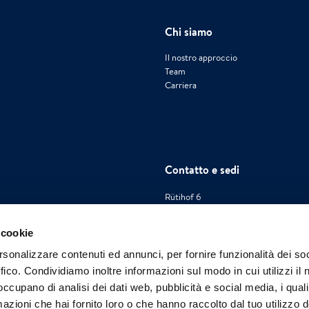
Chi siamo
Il nostro approccio
Team
Carriera
Contatto e sedi
Rütihof 6
CH-8820 Wädenswil ZH
 cookie
Numero di telefono: +41 44 244 86 
rsonalizzare contenuti ed annunci, per fornire funzionalità dei so
Hotline di emergenza 24 ore su 24:
ffico. Condividiamo inoltre informazioni sul modo in cui utilizzi il 
switzerland@polygongroup.com
 occupano di analisi dei dati web, pubblicità e social media, i qual
www.polygongroup.ch
azioni che hai fornito loro o che hanno raccolto dal tuo utilizzo d