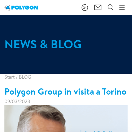
NEWS & BLOG
Start
/
BLOG
Polygon Group in visita a Torino
09/03/2023