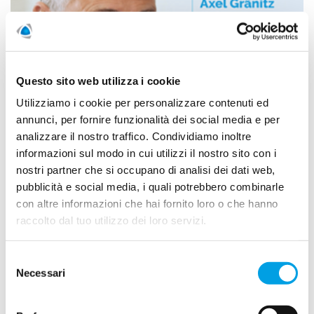
Questo sito web utilizza i cookie
Utilizziamo i cookie per personalizzare contenuti ed
annunci, per fornire funzionalità dei social media e per
Un confronto europeo per la lettura moderna del mercato
analizzare il nostro traffico. Condividiamo inoltre
informazioni sul modo in cui utilizzi il nostro sito con i
LEGGI DI PIÙ
nostri partner che si occupano di analisi dei dati web,
pubblicità e social media, i quali potrebbero combinarle
con altre informazioni che hai fornito loro o che hanno
raccolto dal tuo utilizzo dei loro servizi.
2026
Selezione
Necessari
del
2025
consenso