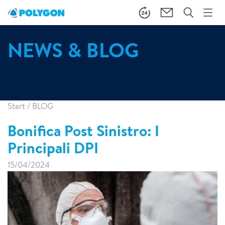
NEWS & BLOG
Start
/
BLOG
Bonifica Post Sinistro: I
Principali DPI
15/04/2024