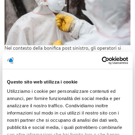
Nel contesto della bonifica post sinistro, gli operatori si
trovano spesso di fronte a scenari altamente variabili e
potenzialmente pericolosi causati da eventi che includono
alluvioni, incendi e terremoti. Contaminazioni chimiche e
presenza di amianto sono soltanto due delle criticità che
possono essere individuate presso un sito di bonifica civile.
Questo sito web utilizza i cookie
Ognuno di essi presenta sfide uniche in termini di sicurezza
e richiede un approccio specifico alla protezione
Utilizziamo i cookie per personalizzare contenuti ed
individuale. È fondamentale quindi che i lavoratori siano
annunci, per fornire funzionalità dei social media e per
dotati dei Dispositivi di Protezione Individuale (DPI)
analizzare il nostro traffico. Condividiamo inoltre
adeguati per affrontare efficacemente questi rischi in
informazioni sul modo in cui utilizzi il nostro sito con i
completa sicurezza.
nostri partner che si occupano di analisi dei dati web,
pubblicità e social media, i quali potrebbero combinarle
LEGGI DI PIÙ
con altre informazioni che hai fornito loro o che hanno