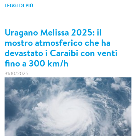
LEGGI DI PIÙ
Uragano Melissa 2025: il
mostro atmosferico che ha
devastato i Caraibi con venti
fino a 300 km/h
31/10/2025