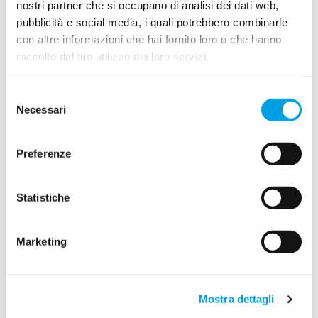
nostri partner che si occupano di analisi dei dati web,
pubblicità e social media, i quali potrebbero combinarle
con altre informazioni che hai fornito loro o che hanno
La Sicilia brucia: nel 2025 persi
raccolto dal tuo utilizzo dei loro servizi.
37 km² di ecosistemi forestali,
Selezione
record nazionale di superficie
Necessari
del
incendiata
consenso
Preferenze
24/10/2025
Statistiche
Marketing
Mostra dettagli