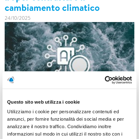
cambiamento climatico
24/10/2025
Questo sito web utilizza i cookie
L’ENEA guida un importante progetto europeo, MOIRAI,
che integra modelli oceanici ad alta risoluzione spaziale,
Utilizziamo i cookie per personalizzare contenuti ed
intelligenza artificiale (IA) e capacità di supercalcolo per
annunci, per fornire funzionalità dei social media e per
migliorare la comprensione dei processi oceanici e climatici.
analizzare il nostro traffico. Condividiamo inoltre
informazioni sul modo in cui utilizzi il nostro sito con i
LEGGI DI PIÙ