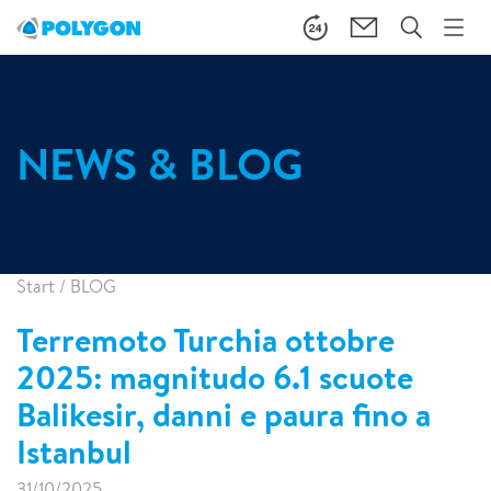
NEWS & BLOG
Start
/
BLOG
Terremoto Turchia ottobre
2025: magnitudo 6.1 scuote
Balikesir, danni e paura fino a
Istanbul
31/10/2025