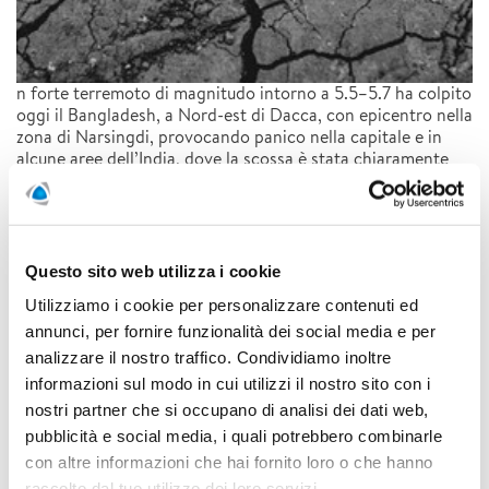
n forte terremoto di magnitudo intorno a 5.5–5.7 ha colpito
oggi il Bangladesh, a Nord-est di Dacca, con epicentro nella
zona di Narsingdi, provocando panico nella capitale e in
alcune aree dell’India, dove la scossa è stata chiaramente
avvertita.
LEGGI DI PIÙ
Questo sito web utilizza i cookie
Utilizziamo i cookie per personalizzare contenuti ed
Enorme Incendio a Oita: il più
annunci, per fornire funzionalità dei social media e per
grande incendio urbano in
analizzare il nostro traffico. Condividiamo inoltre
informazioni sul modo in cui utilizzi il nostro sito con i
Giappone negli ultimi 50 anni
nostri partner che si occupano di analisi dei dati web,
pubblicità e social media, i quali potrebbero combinarle
21/11/2025
con altre informazioni che hai fornito loro o che hanno
raccolto dal tuo utilizzo dei loro servizi.