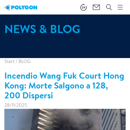
NEWS & BLOG
Start
/
BLOG
Incendio Wang Fuk Court Hong
Kong: Morte Salgono a 128,
200 Dispersi
28/11/2025