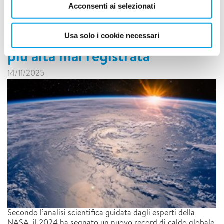
Acconsenti ai selezionati
Record storico: nel 2024 la
temperatura media globale la
Usa solo i cookie necessari
più alta mai registrata
14/11/2025
Secondo l’analisi scientifica guidata dagli esperti della
NASA, il 2024 ha segnato un nuovo record di caldo globale.