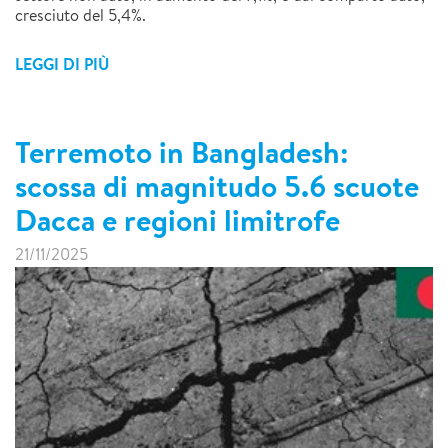
cresciuto del 5,4%.​
LEGGI DI PIÙ
Terremoto in Bangladesh:
scossa di magnitudo 5.6 scuote
Dacca e regioni limitrofe
21/11/2025