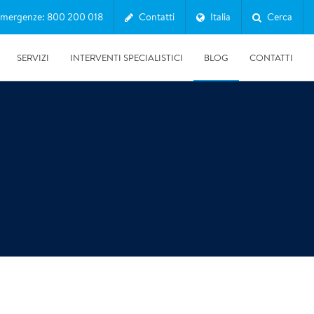
mergenze: 800 200 018
Contatti
Italia
Cerca
SERVIZI
INTERVENTI SPECIALISTICI
BLOG
CONTATTI
10/07/2026
Clima in Italia 2025: il report SNPA tra caldo record,
siccità ed eventi estremi