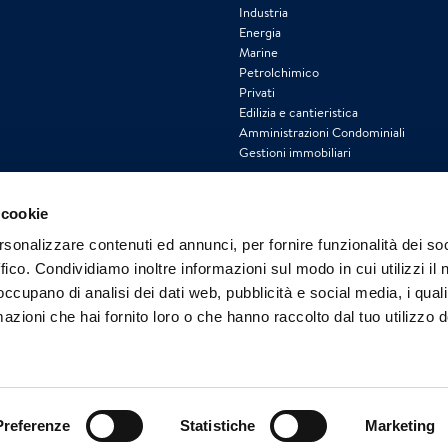
Industria
Energia
Marine
Petrolchimico
Privati
Edilizia e cantieristica
Amministrazioni Condominiali
Gestioni immobiliari
 cookie
rsonalizzare contenuti ed annunci, per fornire funzionalità dei so
ffico. Condividiamo inoltre informazioni sul modo in cui utilizzi il 
 occupano di analisi dei dati web, pubblicità e social media, i qual
azioni che hai fornito loro o che hanno raccolto dal tuo utilizzo d
Preferenze
Statistiche
Marketing
ulla privacy del sito web esterno Polygon