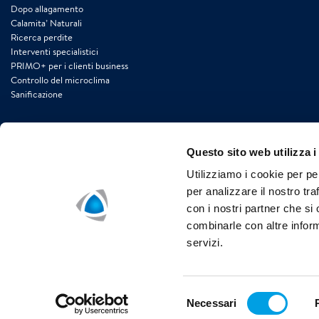
Dopo allagamento
Calamita’ Naturali
Ricerca perdite
Interventi specialistici
PRIMO+ per i clienti business
Controllo del microclima
Sanificazione
Questo sito web utilizza i
Utilizziamo i cookie per pe
Polygon Italia Srl
per analizzare il nostro tra
Emergenza Sinistro 800 200 018 h24/7
con i nostri partner che si
Ricerca perdite 800 300 865
combinarle con altre inform
info.italia@polygongroup.com
servizi.
www.polygongroup.com/it-it/
Selezione
Necessari
Cookies
Informativa sulla privacy di Polygon
Informativa s
del