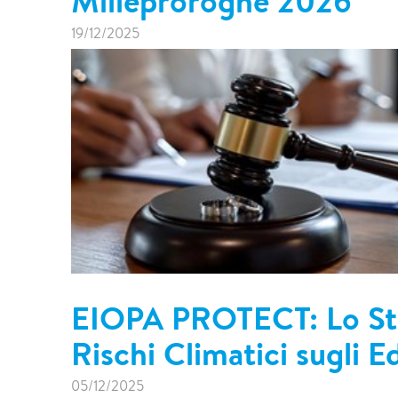
Milleproroghe 2026
19/12/2025
EIOPA PROTECT: Lo Str
Rischi Climatici sugli Ed
05/12/2025