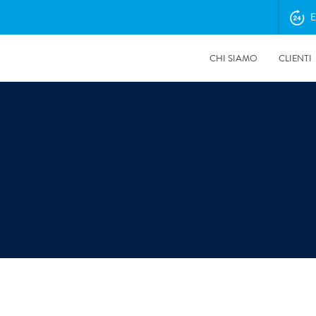
E
CHI SIAMO
CLIENTI
17/07/2026
Come la siccità alimenta il rischio di incendi e può favorire
alluvioni e frane