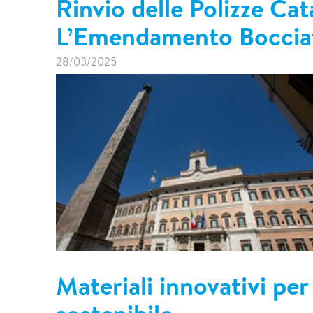
Rinvio delle Polizze Cat
Primo+
Edilizia acrobatica
L’Emendamento Bocciat
Bonifica Amianto
28/03/2025
Materiali innovativi per