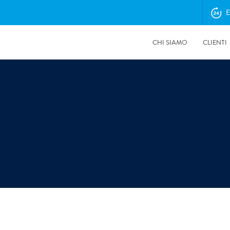
E
CHI SIAMO
CLIENTI
17/07/2026
Come la siccità alimenta il rischio di incendi e può favorire
alluvioni e frane