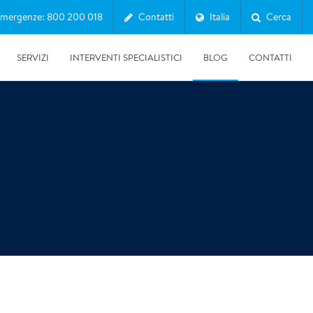
mergenze: 800 200 018
Contatti
Italia
Cerca
SERVIZI
INTERVENTI SPECIALISTICI
BLOG
CONTATTI
10/07/2026
Clima in Italia 2025: il report SNPA tra caldo record,
siccità ed eventi estremi