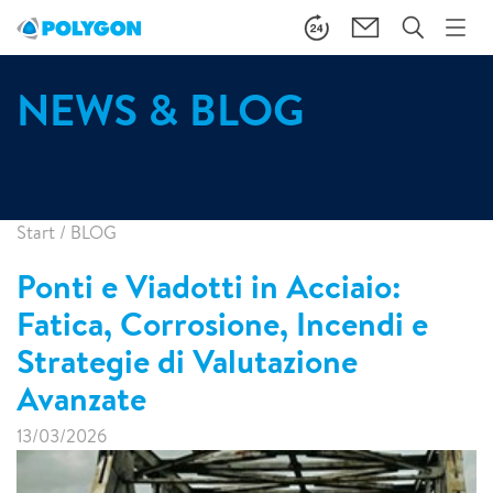
NEWS & BLOG
Start
/
BLOG
Ponti e Viadotti in Acciaio:
Fatica, Corrosione, Incendi e
Strategie di Valutazione
Avanzate
13/03/2026