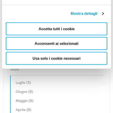
nuova versione rafforza la resilienza delle infrastrutture
critiche, supportando protezione civile e decisori pubblici in
Mostra dettagli
scenari sempre più frequenti.
LEGGI DI PIÙ
Accetta tutti i cookie
Acconsenti ai selezionati
2
1
Usa solo i cookie necessari
2026
Luglio (5)
Giugno (8)
Maggio (8)
Aprile (8)