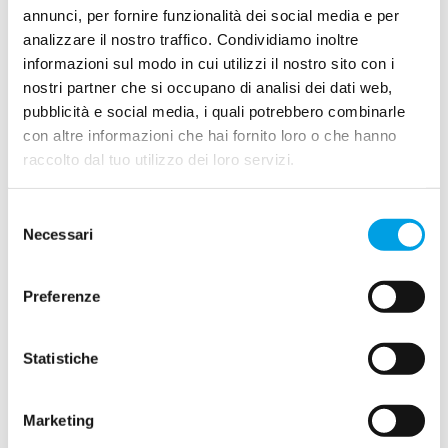
annunci, per fornire funzionalità dei social media e per
LEGGI DI PIÙ
analizzare il nostro traffico. Condividiamo inoltre
informazioni sul modo in cui utilizzi il nostro sito con i
nostri partner che si occupano di analisi dei dati web,
ENEA presenta CIPCast 5.0
pubblicità e social media, i quali potrebbero combinarle
con altre informazioni che hai fornito loro o che hanno
06/03/2026
raccolto dal tuo utilizzo dei loro servizi.
Selezione
Necessari
del
consenso
Preferenze
Statistiche
Marketing
Il software innovativo per gestire emergenze da eventi
estremi come alluvioni, terremoti e ondate di calore. Questa