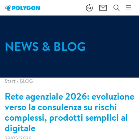
NEWS & BLOG
Start
/
BLOG
Rete agenziale 2026: evoluzione
verso la consulenza su rischi
complessi, prodotti semplici al
digitale
29/05/2026