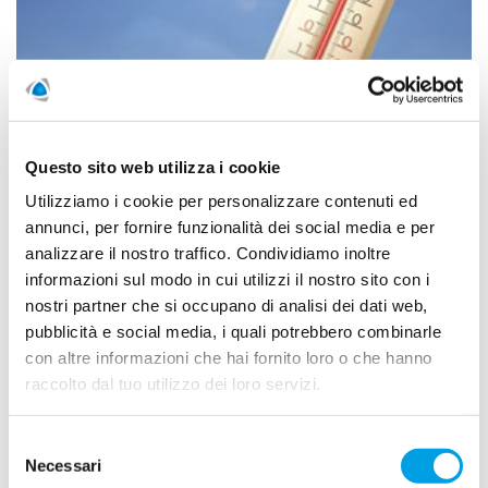
Aprile 2026 si è chiuso come il terzo aprile più caldo mai
registrato a livello globale, confermando una tendenza
climatica ormai stabile e preoccupante.
Questo sito web utilizza i cookie
LEGGI DI PIÙ
Utilizziamo i cookie per personalizzare contenuti ed
annunci, per fornire funzionalità dei social media e per
analizzare il nostro traffico. Condividiamo inoltre
Polygon Italia entra in ASSIMP:
informazioni sul modo in cui utilizzi il nostro sito con i
un passo in più verso la
nostri partner che si occupano di analisi dei dati web,
sicurezza e la qualità delle
pubblicità e social media, i quali potrebbero combinarle
con altre informazioni che hai fornito loro o che hanno
coperture
raccolto dal tuo utilizzo dei loro servizi.
22/05/2026
Selezione
Necessari
del