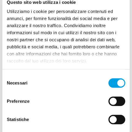
A differenza dei sistemi di allerta tradizionali, fornisce
Questo sito web utilizza i cookie
analisi operative su aree esposte, servizi essenziali a rischio
Utilizziamo i cookie per personalizzare contenuti ed
indicatori di
(trasporti, reti elettriche, edifici strategici) e
annunci, per fornire funzionalità dei social media e per
resilienza territoriale
. Utilizza dati da fonti open source,
monitoraggio in tempo reale con droni e sensori, offrendo
analizzare il nostro traffico. Condividiamo inoltre
contromisure concrete per decisioni efficaci.
informazioni sul modo in cui utilizzi il nostro sito con i
nostri partner che si occupano di analisi dei dati web,
Contesto del Progetto
pubblicità e social media, i quali potrebbero combinarle
MULTICLIMACT
con altre informazioni che hai fornito loro o che hanno
raccolto dal tuo utilizzo dei loro servizi.
Sviluppato nel quadro europeo MULTICLIMACT (25 partner,
coordinato da Rina Consulting con ENEA per l'Italia), il
Selezione
software affronta il cambiamento climatico migliorando
Necessari
resilienza di edifici, città e territori contro rischi multipli. Il
del
progetto integra toolkit per valutazioni scalabili e soluzioni
consenso
digitali innovative, con test in siti pilota inclusi Camerino
Preferenze
Finanziato da Horizon
(Italia), Barcellona, L’Aia e Riga.
Europe
(fino al 2027 secondo overview progetto),
promuove ambienti costruiti più preparati.
Statistiche
Sperimentazione a Camerino