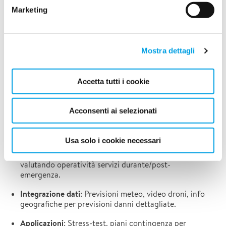
Marketing
A Camerino (Marche), scelta per i dati del sisma 2016,
CIPCast 5.0 testa stime realistiche su edifici storici e
ricostruzioni post-terremoto, integrando strumentazioni e
vulnerabilità locali. La fase include analisi rischio già
Mostra dettagli
operativa, con moduli resilienza e droni pronti entro fine
2026; post-sperimentazione, il tool passerà al Comune per
potenziare risposte emergenziali. "Esamina interconnessioni
Accetta tutti i cookie
infrastrutturali, come impatti da blackout energetici", spiega
Antonio Di Pietro di ENEA.
Caratteristiche Principali e
Acconsenti ai selezionati
Impatti
Usa solo i cookie necessari
Analisi avanzata
: Simula impatti sismici e climatici,
valutando operatività servizi durante/post-
emergenza.
Integrazione dati
: Previsioni meteo, video droni, info
geografiche per previsioni danni dettagliate.
Applicazioni
: Stress-test, piani contingenza per