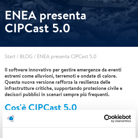
ENEA presenta
CIPCast 5.0
Start
/
BLOG
/
ENEA presenta CIPCast 5.0
Il software innovativo per gestire emergenze da eventi
estremi come alluvioni, terremoti e ondate di calore.
Questa nuova versione rafforza la resilienza delle
infrastrutture critiche, supportando protezione civile e
decisori pubblici in scenari sempre più frequenti.
Cos'è CIPCast 5.0
piattaforma evoluta sviluppata da ENEA
CIPCast 5.0 è la
per stimare danni potenziali alle infrastrutture,
integrando
vulnerabilità dei manufatti con probabilità di eventi estremi.