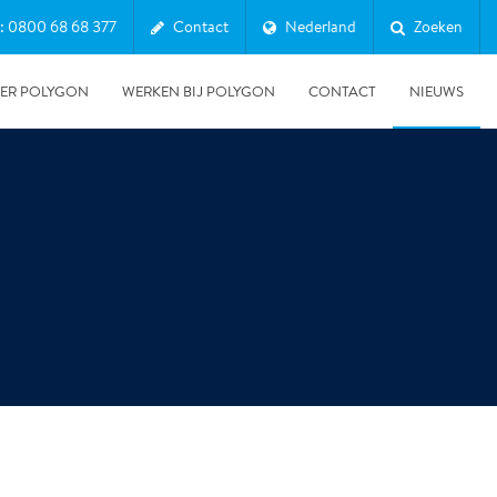
: 0800 68 68 377
Contact
Nederland
Zoeken
ER POLYGON
WERKEN BIJ POLYGON
CONTACT
NIEUWS
14-11-2025
Minister Sophie Hermans ontvangt resultaten van
landelijke pilots rond duurzaam schadeherstel