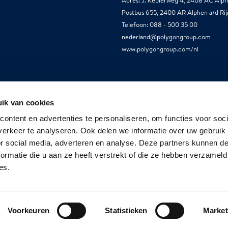
Adres: J. Keplerweg 4, 2408 AC Alph
Postbus 655, 2400 AR Alphen a/d Rij
Telefoon: 088 - 500 35 00
nederland@polygongroup.com
www.polygongroup.com/nl
ik van cookies
ontent en advertenties te personaliseren, om functies voor soci
Our Companies
erkeer te analyseren. Ook delen we informatie over uw gebruik
or social media, adverteren en analyse. Deze partners kunnen 
ormatie die u aan ze heeft verstrekt of die ze hebben verzameld
es.
Voorkeuren
Statistieken
Market