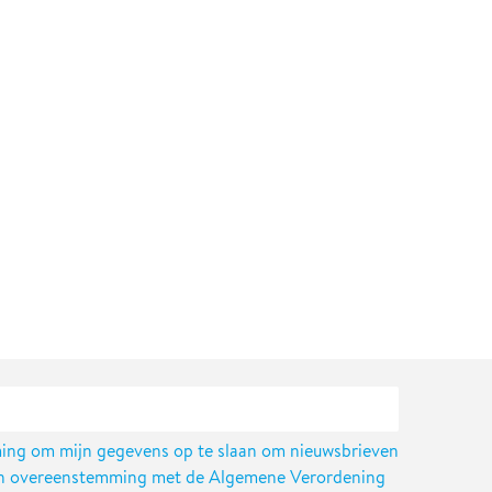
ing om mijn gegevens op te slaan om nieuwsbrieven
 in overeenstemming met de Algemene Verordening