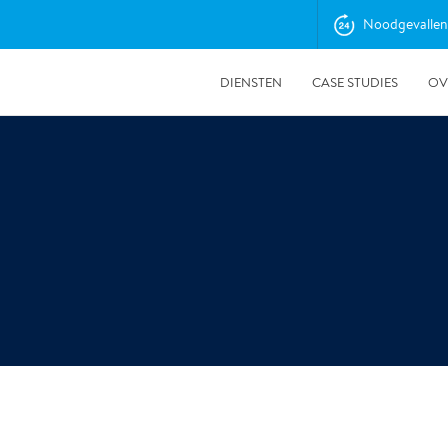
Noodgevallen
DIENSTEN
CASE STUDIES
OV
9-1-2026
Ted Houwen gestart als Projectmanager bij Polygon