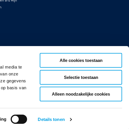
en a/d Rijn
n
Alle cookies toestaan
al media te
 van onze
Selectie toestaan
deze gegevens
 op basis van
Alleen noodzakelijke cookies
ing
Details tonen