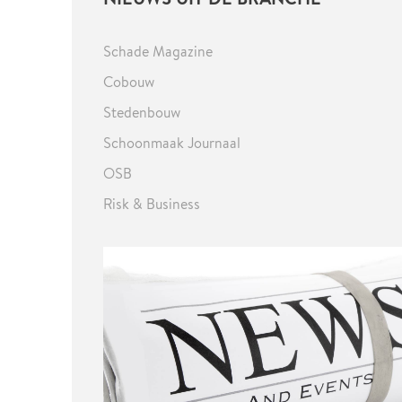
Schade Magazine
Cobouw
Stedenbouw
Schoonmaak Journaal
OSB
Risk & Business