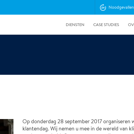
Noodgevallen
DIENSTEN
CASE STUDIES
OV
9-1-2026
Op donderdag 28 september 2017 organiseren wi
Ted Houwen gestart als Projectmanager bij Polygon
klantendag. Wij nemen u mee in de wereld van k