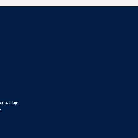
en a/d Rijn
n