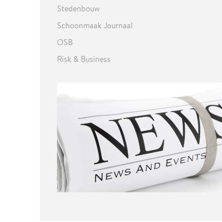
Stedenbouw
Schoonmaak Journaal
OSB
Risk & Business