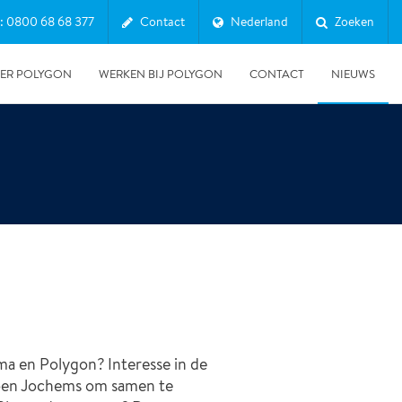
: 0800 68 68 377
Contact
Nederland
Zoeken
ER POLYGON
WERKEN BIJ POLYGON
CONTACT
NIEUWS
14-11-2025
a en Polygon? Interesse in de
Minister Sophie Hermans ontvangt resultaten van
oen Jochems om samen te
landelijke pilots rond duurzaam schadeherstel