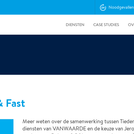
Noodgevallen
DIENSTEN
CASE STUDIES
OV
& Fast
9-1-2026
Meer weten over de samenwerking tussen Tiedem
Ted Houwen gestart als Projectmanager bij Polygon
diensten van VANWAARDE en de keuze van Jer