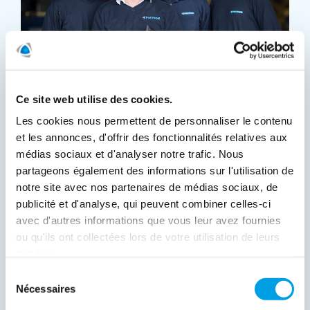
Ce site web utilise des cookies.
Les cookies nous permettent de personnaliser le contenu
POLYGON LUX – Toujours À
et les annonces, d'offrir des fonctionnalités relatives aux
médias sociaux et d'analyser notre trafic. Nous
Vos Côtés.
partageons également des informations sur l'utilisation de
notre site avec nos partenaires de médias sociaux, de
Votre partenaire technique dans la protection de
publicité et d'analyse, qui peuvent combiner celles-ci
l'environnement au Luxembourg. POLYGON LUX fait
avec d'autres informations que vous leur avez fournies
partie du groupe Polygon. Le leader du marché
ou qu'ils ont collectées lors de votre utilisation de leurs
européen de la réhabilitation des dommages matériels.
Le groupe propose des solutions pour protéger,
services.
contrôler et réduire les dommages matériels de toutes
Sélection
natures. Avec une force internationale, POLYGON LUX
Nécessaires
du
peut offrir une gamme complète de services après
dégâts des eaux, après incendie après évènements
consentement