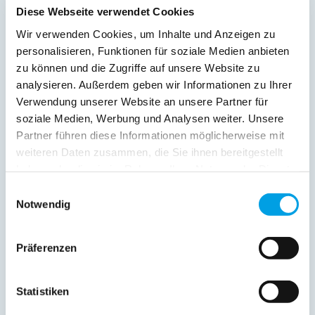
Diese Webseite verwendet Cookies
Wir verwenden Cookies, um Inhalte und Anzeigen zu
personalisieren, Funktionen für soziale Medien anbieten
zu können und die Zugriffe auf unsere Website zu
analysieren. Außerdem geben wir Informationen zu Ihrer
Verwendung unserer Website an unsere Partner für
soziale Medien, Werbung und Analysen weiter. Unsere
Partner führen diese Informationen möglicherweise mit
Brandschaden,
weiteren Daten zusammen, die Sie ihnen bereitgestellt
haben oder die sie im Rahmen Ihrer Nutzung der Dienste
Wasserschaden oder Leckage
gesammelt haben.
Einwilligungsauswahl
- POLYGON Deutschland
Notwendig
saniert!
Präferenzen
Es ist die Verbindung aus Menschen, Fachwissen und
Technik, die uns zu weltweiten Experten für
Schadenkontrolle macht. Wir schützen, kontrollieren
Statistiken
und mindern die Auswirkungen von Brand-, Wasser-