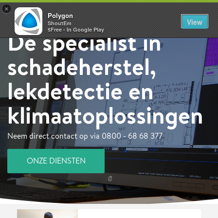
×
Polygon
View
ShoutEm
$Free - In Google Play
Dé specialist in
schadeherstel,
lekdetectie en
klimaatoplossingen
Neem direct contact op via 0800 - 68 68 377
ONZE DIENSTEN