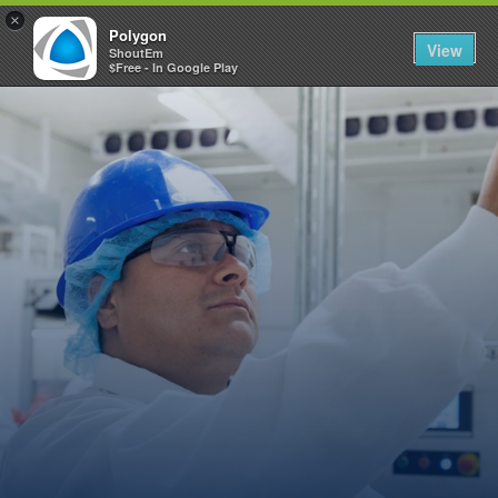
×
Polygon
View
ShoutEm
$Free - In Google Play