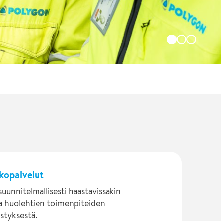
kopalvelut
unnitelmallisesti haastavissakin
a huolehtien toimenpiteiden
estyksestä.