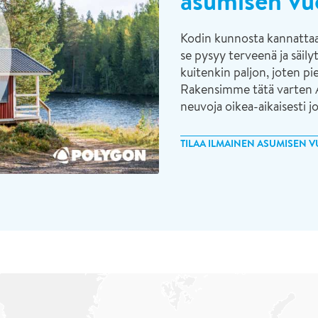
asumisen vuo
Kodin kunnosta kannattaa p
se pysyy terveenä ja säil
kuitenkin paljon, joten pi
Rakensimme tätä varten A
neuvoja oikea-aikaisesti 
TILAA ILMAINEN ASUMISEN 