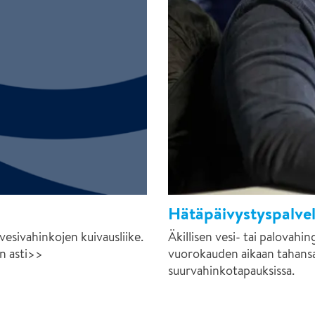
Hätäpäivystyspalv
esivahinkojen kuivausliike.
Äkillisen vesi- tai palovah
n asti>>
vuorokauden aikaan tahans
suurvahinkotapauksissa.