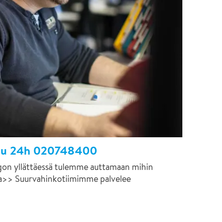
elu 24h 020748400
ingon yllättäessä tulemme auttamaan mihin
a>> Suurvahinkotiimimme palvelee