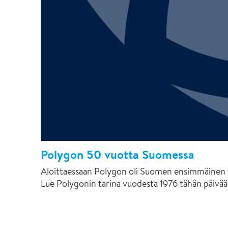
Polygon 50 vuotta Suomessa
Aloittaessaan Polygon oli Suomen ensimmäinen v
Lue Polygonin tarina vuodesta 1976 tähän päivää