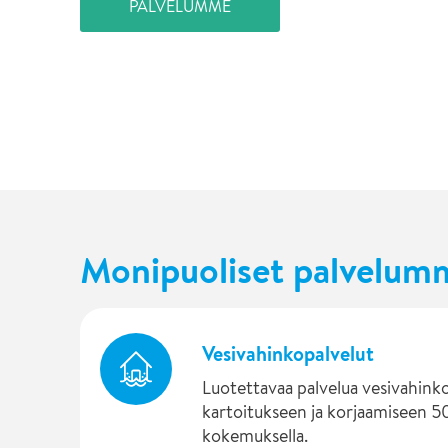
PALVELUMME
ASIAKASTARINOITA
Monipuoliset palvelum
Vesivahinkopalvelut
Luotettavaa palvelua vesivahink
kartoitukseen ja korjaamiseen 
kokemuksella.