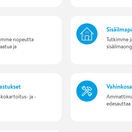
Sisäilmap
lemme nopeutta
Tutkimme j
aatua ja
sisäilmaong
kastukset
Vahinkos
kokartoitus- ja -
Ammattima
edesauttaa v