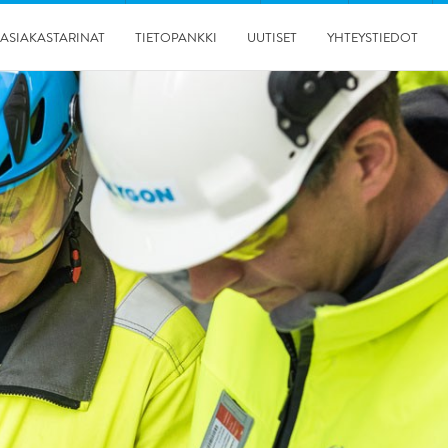
ASIAKASTARINAT
TIETOPANKKI
UUTISET
YHTEYSTIEDOT
Näytä kaikki Asiakastarinat
Vesivahingot
Palovahinko
Olosuhdehallinta
Sisäilmaongelmat
Muut palvelut
26.1.2026
RT 103912 ohjekortti hyvälle kosteuskartoitustavalle