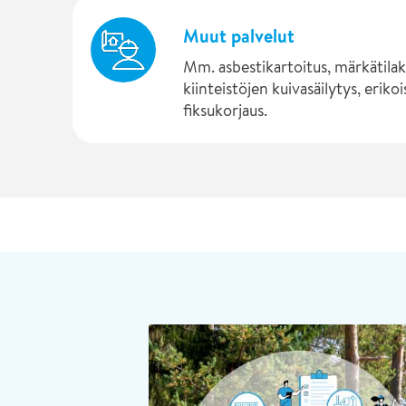
Muut palvelut
Mm. asbestikartoitus, märkätilak
kiinteistöjen kuivasäilytys, eriko
fiksukorjaus.