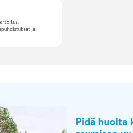
artoitus,
ispuhdistukset ja
Pidä huolta k