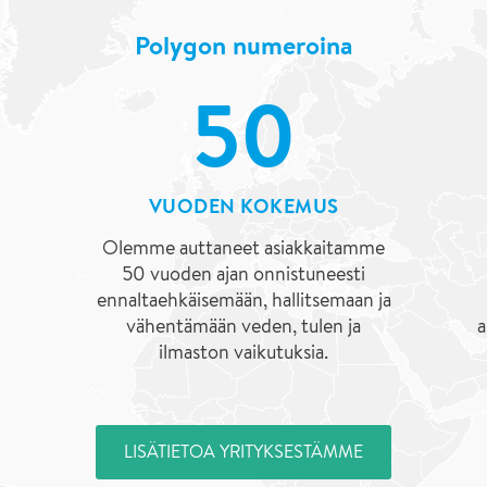
Polygon numeroina
50
VUODEN KOKEMUS
Olemme auttaneet asiakkaitamme
50 vuoden ajan onnistuneesti
ennaltaehkäisemään, hallitsemaan ja
vähentämään veden, tulen ja
a
ilmaston vaikutuksia.
LISÄTIETOA YRITYKSESTÄMME