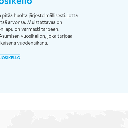
sikello
itää huolta järjestelmällisesti, jotta
yttää arvonsa. Muistettavaa on
eni apu on varmasti tarpeen.
sumisen vuosikellon, joka tarjoaa
jokaisena vuodenaikana.
VUOSIKELLO