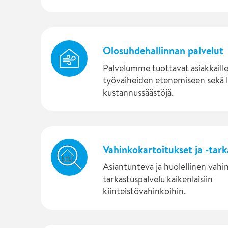
Olosuhdehallinnan palvelut
Palvelumme tuottavat asiakkail
työvaiheiden etenemiseen sekä l
kustannussäästöjä.
Vahinkokartoitukset ja -tar
Asiantunteva ja huolellinen vahin
tarkastuspalvelu kaikenlaisiin
kiinteistövahinkoihin.