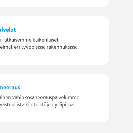
alvelut
a ratkaisemme kaikenlaiset
elmat eri tyyppisissä rakennuksissa.
aneeraus
inen vahinkosaneerauspalvelumme
astuullista kiinteistöjen ylläpitoa.