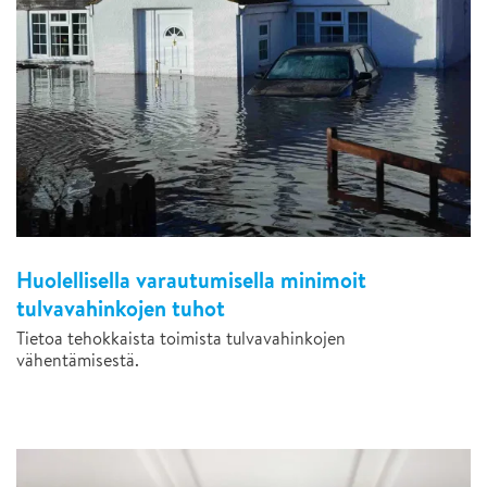
Huolellisella varautumisella minimoit
tulvavahinkojen tuhot
Tietoa tehokkaista toimista tulvavahinkojen
vähentämisestä.