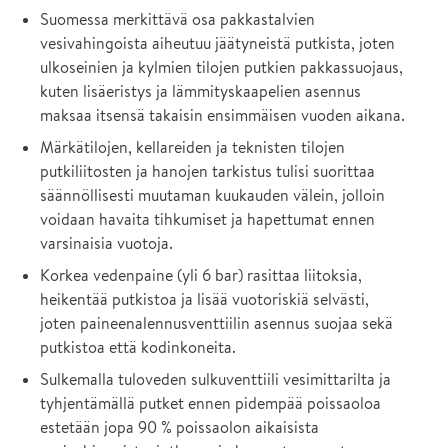
Suomessa merkittävä osa pakkastalvien
vesivahingoista aiheutuu jäätyneistä putkista, joten
ulkoseinien ja kylmien tilojen putkien pakkassuojaus,
kuten lisäeristys ja lämmityskaapelien asennus
maksaa itsensä takaisin ensimmäisen vuoden aikana.
Märkätilojen, kellareiden ja teknisten tilojen
putkiliitosten ja hanojen tarkistus tulisi suorittaa
säännöllisesti muutaman kuukauden välein, jolloin
voidaan havaita tihkumiset ja hapettumat ennen
varsinaisia vuotoja.
Korkea vedenpaine (yli 6 bar) rasittaa liitoksia,
heikentää putkistoa ja lisää vuotoriskiä selvästi,
joten paineenalennusventtiilin asennus suojaa sekä
putkistoa että kodinkoneita.
Sulkemalla tuloveden sulkuventtiili vesimittarilta ja
tyhjentämällä putket ennen pidempää poissaoloa
estetään jopa 90 % poissaolon aikaisista