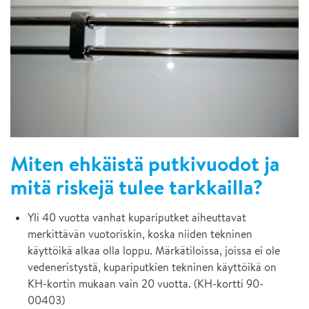
Miten ehkäistä putkivuodot ja
mitä riskejä tulee tarkkailla?
Yli 40 vuotta vanhat kupariputket aiheuttavat
merkittävän vuotoriskin, koska niiden tekninen
käyttöikä alkaa olla loppu. Märkätiloissa, joissa ei ole
vedeneristystä, kupariputkien tekninen käyttöikä on
KH-kortin mukaan vain 20 vuotta. (KH-kortti 90-
00403)