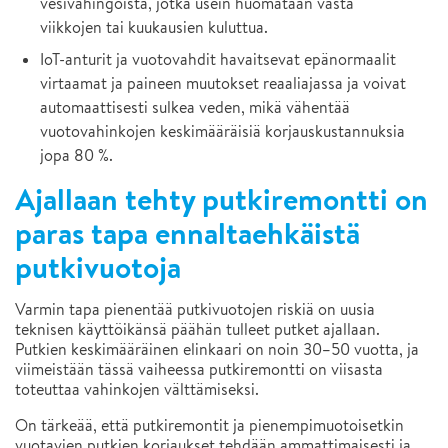
vesivahingoista, jotka usein huomataan vasta
viikkojen tai kuukausien kuluttua.
IoT-anturit ja vuotovahdit havaitsevat epänormaalit
virtaamat ja paineen muutokset reaaliajassa ja voivat
automaattisesti sulkea veden, mikä vähentää
vuotovahinkojen keskimääräisiä korjauskustannuksia
jopa 80 %.
Ajallaan tehty putkiremontti on
paras tapa ennaltaehkäistä
putkivuotoja
Varmin tapa pienentää putkivuotojen riskiä on uusia
teknisen käyttöikänsä päähän tulleet putket ajallaan.
Putkien keskimääräinen elinkaari on noin 30–50 vuotta, ja
viimeistään tässä vaiheessa putkiremontti on viisasta
toteuttaa vahinkojen välttämiseksi.
On tärkeää, että putkiremontit ja pienempimuotoisetkin
vuotavien putkien korjaukset tehdään ammattimaisesti ja