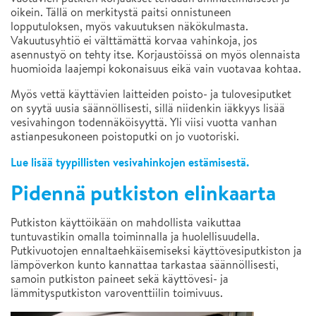
oikein. Tällä on merkitystä paitsi onnistuneen
lopputuloksen, myös vakuutuksen näkökulmasta.
Vakuutusyhtiö ei välttämättä korvaa vahinkoja, jos
asennustyö on tehty itse. Korjaustöissä on myös olennaista
huomioida laajempi kokonaisuus eikä vain vuotavaa kohtaa.
Myös vettä käyttävien laitteiden poisto- ja tulovesiputket
on syytä uusia säännöllisesti, sillä niidenkin iäkkyys lisää
vesivahingon todennäköisyyttä. Yli viisi vuotta vanhan
astianpesukoneen poistoputki on jo vuotoriski.
Lue lisää tyypillisten vesivahinkojen estämisestä.
Pidennä putkiston elinkaarta
Putkiston käyttöikään on mahdollista vaikuttaa
tuntuvastikin omalla toiminnalla ja huolellisuudella.
Putkivuotojen ennaltaehkäisemiseksi käyttövesiputkiston ja
lämpöverkon kunto kannattaa tarkastaa säännöllisesti,
samoin putkiston paineet sekä käyttövesi- ja
lämmitysputkiston varoventtiilin toimivuus.