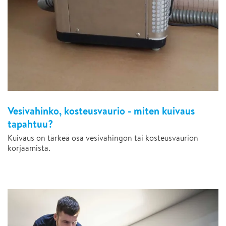
Vesivahinko, kosteusvaurio - miten kuivaus
tapahtuu?
Kuivaus on tärkeä osa vesivahingon tai kosteusvaurion
korjaamista.