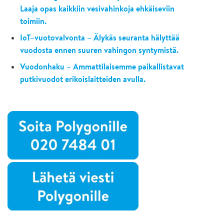
Laaja opas kaikkiin vesivahinkoja ehkäiseviin
toimiin.
IoT–vuotovalvonta – Älykäs seuranta hälyttää
vuodosta ennen suuren vahingon syntymistä.
Vuodonhaku – Ammattilaisemme paikallistavat
putkivuodot erikoislaitteiden avulla.