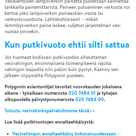
Vesikiertoisen lämpöverkon painetta puolestaan kannattaa
tarkkailla painemittarista. Paineen putoaminen verkosta voi
kertoa joko lämpöverkon paineastian viasta tai
verkostovuodosta. Lähtökohtaisesti - mikäli
lämmitysverkon paine laskee, suljetun järjestelmän vesi
vuotaa jonnekin.
Kun putkivuoto ehtii silti sattua
Jos huomaat kodissasi putkivuodon aiheuttaman
vesivahingon, ensimmäisenä toimenpiteenä rajoita
vahingon laajuutta niin paljon kuin pystyt. Käänny sen
jälkeen viipymättä Polygonin puoleen.
Polygonin asiantuntijat tavoitat vuorokauden jokaisena
aikana - työaikaan numerosta
020 7484 01
ja työajan
ulkopuolella päivystysnumerosta
020 7484 00
.
Tutustu vesivahinkopalveluihimme tästä>>
Lue lisää putkivuotojen ennaltaehkäisystä:
Vesivahingon ennaltaehkäisy kokonaisuudessaan –