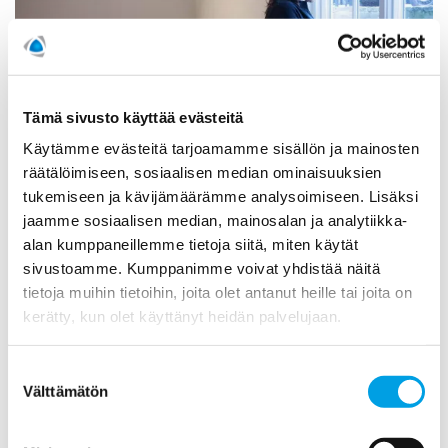
Tämä sivusto käyttää evästeitä
Käytämme evästeitä tarjoamamme sisällön ja mainosten
räätälöimiseen, sosiaalisen median ominaisuuksien
tukemiseen ja kävijämäärämme analysoimiseen. Lisäksi
jaamme sosiaalisen median, mainosalan ja analytiikka-
alan kumppaneillemme tietoja siitä, miten käytät
sivustoamme. Kumppanimme voivat yhdistää näitä
Vesivahingon tai kosteusvaurion kartoitus
tietoja muihin tietoihin, joita olet antanut heille tai joita on
Pienenkin vesivahingon jälkeen on hyvä kartoittaa tilanne
kerätty, kun olet käyttänyt heidän palvelujaan.
riittävän huolellisesti.
Suostumuksen
Välttämätön
valinta