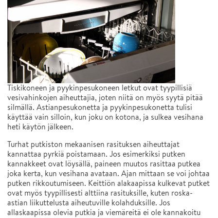
Tiskikoneen ja pyykinpesukoneen letkut ovat tyypillisiä
vesivahinkojen aiheuttajia, joten niitä on myös syytä pitää
silmällä. Astianpesukonetta ja pyykinpesukonetta tulisi
käyttää vain silloin, kun joku on kotona, ja sulkea vesihana
heti käytön jälkeen.
Turhat putkiston mekaanisen rasituksen aiheuttajat
kannattaa pyrkiä poistamaan. Jos esimerkiksi putken
kannakkeet ovat löysällä, paineen muutos rasittaa putkea
joka kerta, kun vesihana avataan. Ajan mittaan se voi johtaa
putken rikkoutumiseen. Keittiön alakaapissa kulkevat putket
ovat myös tyypillisesti alttiina rasituksille, kuten roska-
astian liikuttelusta aiheutuville kolahduksille. Jos
allaskaapissa olevia putkia ja viemäreitä ei ole kannakoitu