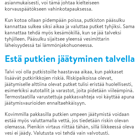
asianmukaisesti, voi tämä johtaa kielteiseen
korvauspäätökseen vahinkotapauksessa.
Kun kotoa ollaan pidempään poissa, putkiston pääsulku
kannattaa sulkea siksi aikaa ja valuttaa putket tyhjiksi. Sama
kannattaa tehdä myös kesämökillä, kun se jää talveksi
tyhjilleen. Pääsulku sijaitsee yleensä vesimittarin
läheisyydessä tai lämmönjakohuoneessa.
Estä putkien jäätyminen talvella
Talvi voi olla putkistoille haastavaa aikaa, kun pakkaset
lisäävät putkirikkojen riskiä. Riskipaikoissa olevat,
jäätymiselle alttiina olevat putket tulisi eristää huolellisesti,
esimerkiksi autotallit ja varastot, joita pidetään viileämpinä.
Termostaatilla varustettuja pakkasvahteja voi käyttää apuna
jäätymisvaurioiden ennaltaehkäisyyn.
Kovimmilla pakkasilla putkien umpeen jäätymistä voidaan
estää myös valuttamalla vettä, jos tiedetään riskin olevan
olemassa. Pienikin virtaus riittää tähän, sillä liikkeessä oleva
vesi ei jäädy. Valutusta voi tehdä vain valvotusti.