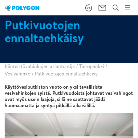
Putkivuotojen
ennaltaehkäisy
Kiinteistövahinkojen asiantuntija
/
Tietopankki
/
Vesivahinko
/
Putkivuotojen ennaltaehkäisy
Käyttövesiputkiston vuoto on yksi tavallisista
vesivahinkojen syistä. Putkivuodoista johtuvat vesivahingot
ovat myös usein laajoja, sillä ne saattavat jäädä
huomaamatta ja syntyä pitkällä aikavälillä.