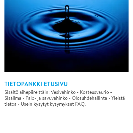
TIETOPANKKI ETUSIVU
Sisältö aihepiireittäin: Vesivahinko - Kosteusvaurio -
Sisäilma - Palo- ja savuvahinko - Olosuhdehallinta - Yleistä
tietoa - Usein kysytyt kysymykset FAQ.