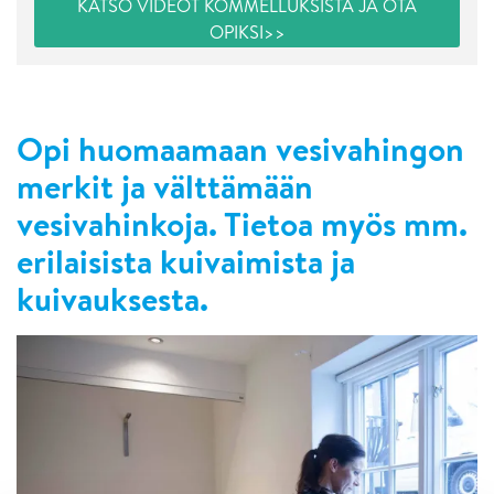
KATSO VIDEOT KOMMELLUKSISTA JA OTA
OPIKSI>>
Opi huomaamaan vesivahingon
merkit ja välttämään
vesivahinkoja. Tietoa myös mm.
erilaisista kuivaimista ja
kuivauksesta.