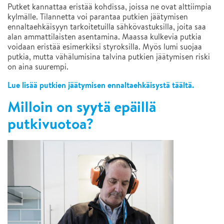
Putket kannattaa eristää kohdissa, joissa ne ovat alttiimpia
kylmälle. Tilannetta voi parantaa putkien jäätymisen
ennaltaehkäisyyn tarkoitetuilla sähkövastuksilla, joita saa
alan ammattilaisten asentamina. Maassa kulkevia putkia
voidaan eristää esimerkiksi styroksilla. Myös lumi suojaa
putkia, mutta vähälumisina talvina putkien jäätymisen riski
on aina suurempi.
Lue lisää putkien jäätymisen ennaltaehkäisystä täältä.
Milloin on syytä epäillä
putkivuotoa?