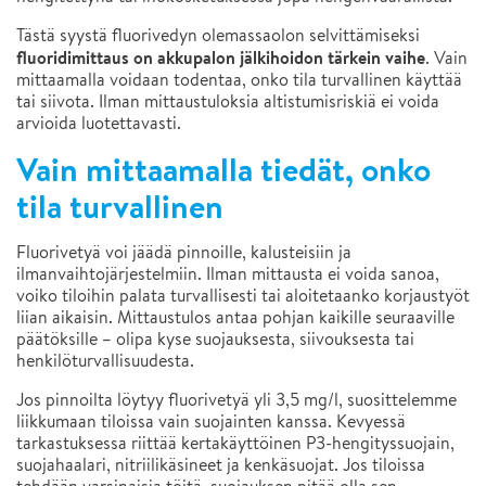
Tästä syystä fluorivedyn olemassaolon selvittämiseksi
fluoridimittaus on akkupalon jälkihoidon tärkein vaihe
. Vain
mittaamalla voidaan todentaa, onko tila turvallinen käyttää
tai siivota. Ilman mittaustuloksia altistumisriskiä ei voida
arvioida luotettavasti.
Vain mittaamalla tiedät, onko
tila turvallinen
Fluorivetyä voi jäädä pinnoille, kalusteisiin ja
ilmanvaihtojärjestelmiin. Ilman mittausta ei voida sanoa,
voiko tiloihin palata turvallisesti tai aloitetaanko korjaustyöt
liian aikaisin. Mittaustulos antaa pohjan kaikille seuraaville
päätöksille – olipa kyse suojauksesta, siivouksesta tai
henkilöturvallisuudesta.
Jos pinnoilta löytyy fluorivetyä yli 3,5 mg/l, suosittelemme
liikkumaan tiloissa vain suojainten kanssa. Kevyessä
tarkastuksessa riittää kertakäyttöinen P3-hengityssuojain,
suojahaalari, nitriilikäsineet ja kenkäsuojat. Jos tiloissa