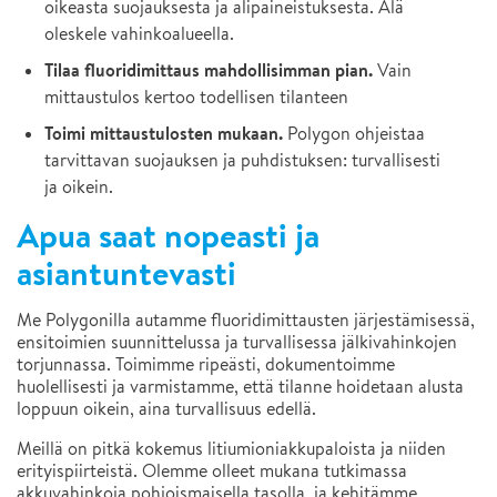
oikeasta suojauksesta ja alipaineistuksesta. Älä
oleskele vahinkoalueella.
Tilaa fluoridimittaus mahdollisimman pian.
Vain
mittaustulos kertoo todellisen tilanteen
Toimi mittaustulosten mukaan.
Polygon ohjeistaa
tarvittavan suojauksen ja puhdistuksen: turvallisesti
ja oikein.
Apua saat nopeasti ja
asiantuntevasti
Me Polygonilla autamme fluoridimittausten järjestämisessä,
ensitoimien suunnittelussa ja turvallisessa jälkivahinkojen
torjunnassa. Toimimme ripeästi, dokumentoimme
huolellisesti ja varmistamme, että tilanne hoidetaan alusta
loppuun oikein, aina turvallisuus edellä.
Meillä on pitkä kokemus litiumioniakkupaloista ja niiden
erityispiirteistä. Olemme olleet mukana tutkimassa
akkuvahinkoja pohjoismaisella tasolla, ja kehitämme