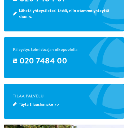
Lähetä yhteystietosi tästä, niin otamme yhteyttä
sinuun.
Päivystys toimistoajan ulkopuolella
020 7484 00
TILAA PALVELU
Täytä tilauslomake >>