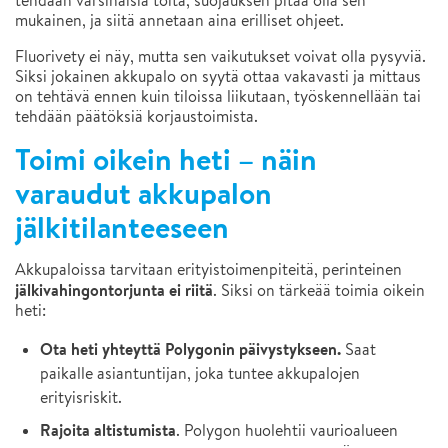
tehdään varsinaisia töitä, suojauksen pitää olla sen
mukainen, ja siitä annetaan aina erilliset ohjeet.
Fluorivety ei näy, mutta sen vaikutukset voivat olla pysyviä.
Siksi jokainen akkupalo on syytä ottaa vakavasti ja mittaus
on tehtävä ennen kuin tiloissa liikutaan, työskennellään tai
tehdään päätöksiä korjaustoimista.
Toimi oikein heti – näin
varaudut akkupalon
jälkitilanteeseen
Akkupaloissa tarvitaan erityistoimenpiteitä, perinteinen
jälkivahingontorjunta ei riitä
. Siksi on tärkeää toimia oikein
heti:
Ota heti yhteyttä Polygonin päivystykseen.
Saat
paikalle asiantuntijan, joka tuntee akkupalojen
erityisriskit.
Rajoita altistumista
. Polygon huolehtii vaurioalueen