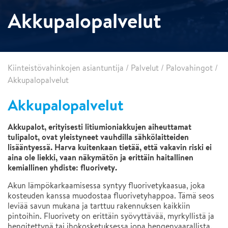
Akkupalopalvelut
Kiinteistövahinkojen asiantuntija
/
Palvelut
/
Palovahingot
/
Akkupalopalvelut
Akkupalopalvelut
Akkupalot, erityisesti litiumioniakkujen aiheuttamat
tulipalot, ovat yleistyneet vauhdilla sähkölaitteiden
lisääntyessä. Harva kuitenkaan tietää, että vakavin riski ei
aina ole liekki, vaan näkymätön ja erittäin haitallinen
kemiallinen yhdiste: fluorivety.
Akun lämpökarkaamisessa syntyy fluorivetykaasua, joka
kosteuden kanssa muodostaa fluorivetyhappoa. Tämä seos
leviää savun mukana ja tarttuu rakennuksen kaikkiin
pintoihin. Fluorivety on erittäin syövyttävää, myrkyllistä ja
hengitettynä tai ihokosketuksessa jopa hengenvaarallista.