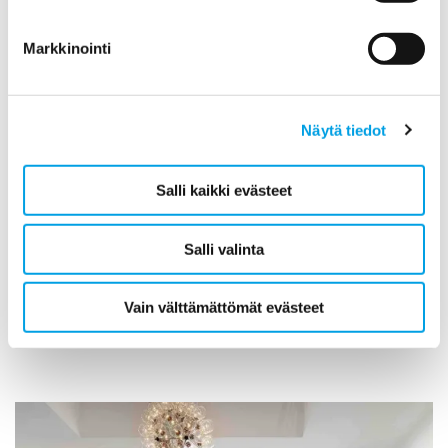
Markkinointi
Näytä tiedot
Salli kaikki evästeet
Palosaneeraus
Salli valinta
Palokohteiden saneeraus vaatii erikoisosaamista.
Hoidamme pesut ja kapseloinnit ja rakennamme uudet
Vain välttämättömät evästeet
rakenteet.