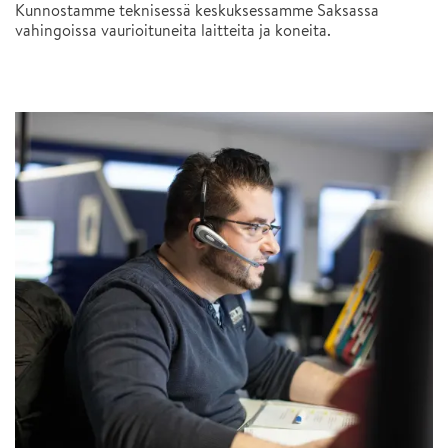
Kunnostamme teknisessä keskuksessamme Saksassa
vahingoissa vaurioituneita laitteita ja koneita.