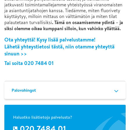
jatkuvasti toimintamallejamme yhteistyössä viranomaisten
ja asiantuntijatahojen kanssa. Tiedämme, miten fluorivety
käyttäytyy, milloin mittaus on välttämätön ja miten tilat
. Tämä on osaamisemme ydintä – ja
palautetaan turvallisiksi
siksi olemme oikea kumppani silloin, kun vahinko yllättää.
Ota yhteyttä! Kysy lisää palvelustamme!
Lähetä yhteystietosi tästä, niin otamme yhteyttä
sinuun >>
Tai soita
020 7484 01
Palovahingot
Haluatko lisätietoja palvelusta?
020 7484 01