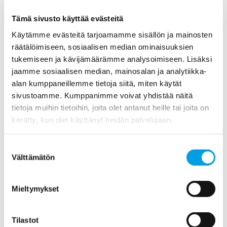
Tämä sivusto käyttää evästeitä
Käytämme evästeitä tarjoamamme sisällön ja mainosten
räätälöimiseen, sosiaalisen median ominaisuuksien
tukemiseen ja kävijämäärämme analysoimiseen. Lisäksi
jaamme sosiaalisen median, mainosalan ja analytiikka-
3D-kuvauspalvelu
alan kumppaneillemme tietoja siitä, miten käytät
Kuvaamme kohteen tilanteen erittäin tarkasti digitaaliseksi
sivustoamme. Kumppanimme voivat yhdistää näitä
3D-malliksi.
tietoja muihin tietoihin, joita olet antanut heille tai joita on
kerätty, kun olet käyttänyt heidän palvelujaan.
Suostumuksen
Välttämätön
valinta
Mieltymykset
Tilastot