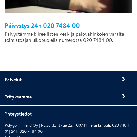
Päivystys 24h 020 7484 00
Päivystämme kiireellisten vesi- ja palovahinkojen varalta
toimistoajan ulkopuolella numerossa 020 7484 00.
Palvelut
Yrityksemme
Yhteystiedot
Polygon Finland Oy | PL 36 (Lyhtytie 22) | 00741 Helsinki | puh. 020 7484
01 | 24H 020 7484 00