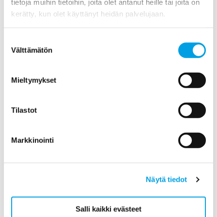
tietoja muihin tietoihin, joita olet antanut heille tai joita on
kerätty, kun olet käyttänyt heidän palvelujaan.
Suostumuksen
Välttämätön
valinta
Sisäilmaongelma ei aina ole homeongelma
Asiaa useista erilaisista sisäilmaongelman syistä.
Mieltymykset
Tilastot
Markkinointi
Näytä tiedot
Salli kaikki evästeet