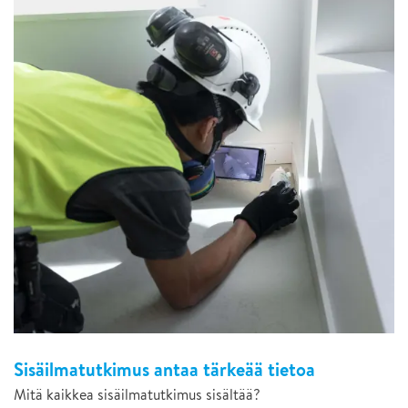
Sisäilmatutkimus antaa tärkeää tietoa
Mitä kaikkea sisäilmatutkimus sisältää?