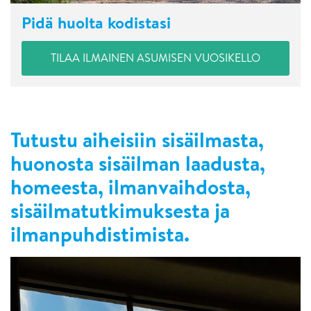
Pidä huolta kodistasi
TILAA ILMAINEN ASUMISEN VUOSIKELLO
Tutustu aiheisiin sisäilmasta,
huonosta sisäilman laadusta,
homeesta, ilmanvaihdosta,
sisäilmatutkimuksesta ja
ilmanpuhdistimista.