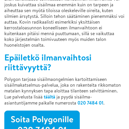
joskus kuivattaa sisäilmaa enemmän kuin on tarpeen ja
aiheuttaa sen myötä tiloissa oleskeleville oireita, kuten
silmien ärsytystä. Silloin tehon säätäminen pienemmäksi voi
auttaa. Kovin radikaalisti esimerkiksi yksittäisen
kerrostaloasunnon koneelliseen ilmanvaihtoon ei
kuitenkaan pitäisi mennä puuttumaan, sillä se vaikuttaa
koko järjestelmän toimivuuteen myös muiden talon
huoneistojen osalta.
Epäiletkö ilmanvaihtosi
riittävyyttä?
Polygon tarjoaa sisäilmaongelmien kartoittamiseen
sisäilmakatselmus-palvelua, joka on rakenteita rikkomaton
matalan kynnyksen tapa aloittaa tilanteen selvittäminen.
täältä
Lue palvelusta lisää
ja pyydä sisäilma-
020 7484 01
asiantuntijamme paikalle numerosta
.