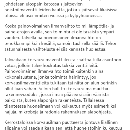
johdetaan ulospäin katossa sijaitsevien
poistoilmaventtiileiden kautta, jotka sijaitsevat likaisissa
tiloissa eli useimmiten wc:issä ja kylpyhuoneissa.
Koska painovoimainen ilmanvaihto toimii lämpötila- ja
paine-erojen avulla, sen toiminta ei ole tasaista ympäri
vuoden. Talvella painovoimainen ilmanvaihto on
tehokkaampi kuin kesällä, samoin tuulisella säällä. Tehon
satunnaisesta vaihtelusta ei siis kannata huolestua.
Talviaikaan korvausilmaventtiileistä saattaa tulla asuntoon
vetoa, jolloin tulee houkutus tukkia venttiileitä.
Painovoimainen ilmanvaihto toimii kuitenkin aina
kokonaisuutena, jonka toiminta häiriintyy, jos
korvausilmaventtileitä tukitaan tai niitä on alun perinkin
ollut liian vähän. Silloin hallittu korvausilma muuttuu
rakennevuodoksi, jossa ilmaa pääsee sisään vääristä
paikoista, kuten alapohjan rakenteista. Tällaisessa
tilanteessa huoneilmaan voi kulkeutua myös esimerkiksi
hajuja, mikrobeja ja radonia rakennuksen alapohjasta.
Kerrostaloissa korvausilman puutteesta johtuva liiallinen
alipaine voi saada aikaan sen, että huoneistoihin kulkeutuu