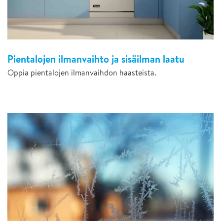
Pientalojen ilmanvaihto ja sisäilman laatu
Oppia pientalojen ilmanvaihdon haasteista.