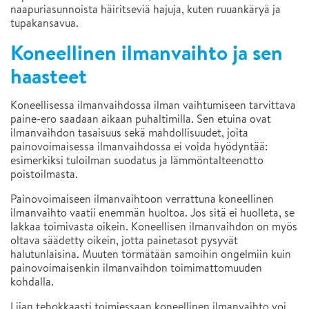
naapuriasunnoista häiritseviä hajuja, kuten ruuankäryä ja
tupakansavua.
Koneellinen ilmanvaihto ja sen
haasteet
Koneellisessa ilmanvaihdossa ilman vaihtumiseen tarvittava
paine-ero saadaan aikaan puhaltimilla. Sen etuina ovat
ilmanvaihdon tasaisuus sekä mahdollisuudet, joita
painovoimaisessa ilmanvaihdossa ei voida hyödyntää:
esimerkiksi tuloilman suodatus ja lämmöntalteenotto
poistoilmasta.
Painovoimaiseen ilmanvaihtoon verrattuna koneellinen
ilmanvaihto vaatii enemmän huoltoa. Jos sitä ei huolleta, se
lakkaa toimivasta oikein. Koneellisen ilmanvaihdon on myös
oltava säädetty oikein, jotta painetasot pysyvät
halutunlaisina. Muuten törmätään samoihin ongelmiin kuin
painovoimaisenkin ilmanvaihdon toimimattomuuden
kohdalla.
Liian tehokkaasti toimiessaan koneellinen ilmanvaihto voi