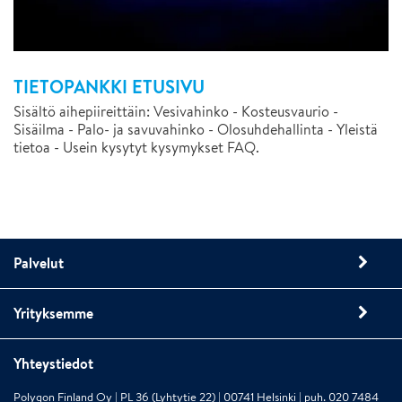
TIETOPANKKI ETUSIVU
Sisältö aihepiireittäin: Vesivahinko - Kosteusvaurio -
Sisäilma - Palo- ja savuvahinko - Olosuhdehallinta - Yleistä
tietoa - Usein kysytyt kysymykset FAQ.
Palvelut
Yrityksemme
Yhteystiedot
Polygon Finland Oy | PL 36 (Lyhtytie 22) | 00741 Helsinki | puh. 020 7484