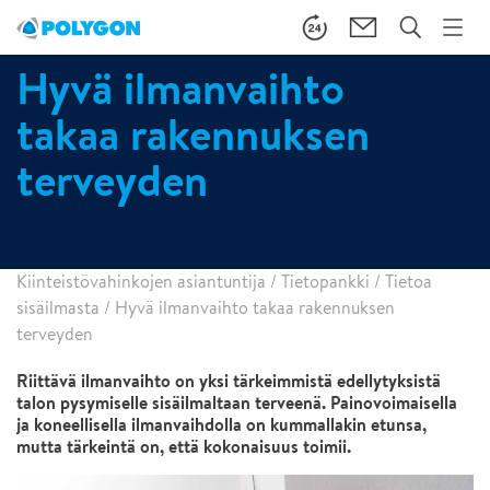
Hyvä ilmanvaihto
takaa rakennuksen
terveyden
Kiinteistövahinkojen asiantuntija
/
Tietopankki
/
Tietoa
sisäilmasta
/
Hyvä ilmanvaihto takaa rakennuksen
terveyden
Riittävä ilmanvaihto on yksi tärkeimmistä edellytyksistä
talon pysymiselle sisäilmaltaan terveenä. Painovoimaisella
ja koneellisella ilmanvaihdolla on kummallakin etunsa,
mutta tärkeintä on, että kokonaisuus toimii.