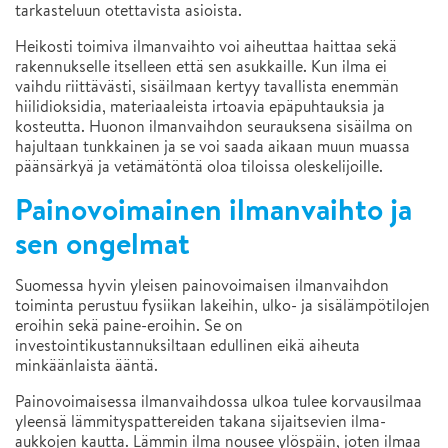
tarkasteluun otettavista asioista.
Heikosti toimiva ilmanvaihto voi aiheuttaa haittaa sekä
rakennukselle itselleen että sen asukkaille. Kun ilma ei
vaihdu riittävästi, sisäilmaan kertyy tavallista enemmän
hiilidioksidia, materiaaleista irtoavia epäpuhtauksia ja
kosteutta. Huonon ilmanvaihdon seurauksena sisäilma on
hajultaan tunkkainen ja se voi saada aikaan muun muassa
päänsärkyä ja vetämätöntä oloa tiloissa oleskelijoille.
Painovoimainen ilmanvaihto ja
sen ongelmat
Suomessa hyvin yleisen painovoimaisen ilmanvaihdon
toiminta perustuu fysiikan lakeihin, ulko- ja sisälämpötilojen
eroihin sekä paine-eroihin. Se on
investointikustannuksiltaan edullinen eikä aiheuta
minkäänlaista ääntä.
Painovoimaisessa ilmanvaihdossa ulkoa tulee korvausilmaa
yleensä lämmityspattereiden takana sijaitsevien ilma-
aukkojen kautta. Lämmin ilma nousee ylöspäin, joten ilmaa