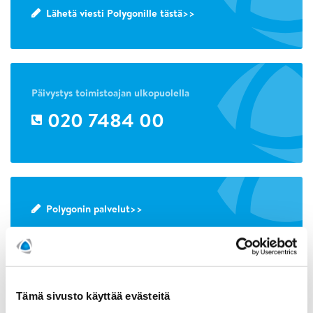
Lähetä viesti Polygonille tästä>>
Päivystys toimistoajan ulkopuolella
020 7484 00
Polygonin palvelut>>
Tämä sivusto käyttää evästeitä