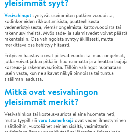
yleisimmät syyt?
Vesivahingot
syntyvät useimmiten putkien vuodoista,
kodinkoneiden rikkoutumisista, puutteellisesta
vedeneristyksesta, viemäriongelmista, kattovuodoista tai
rakennusvirheistä. Myös sade- ja sulamisvedet voivat päästä
rakenteisiin. Osa vahingoista syntyy äkillisesti, mutta
merkittävä osa kehittyy hitaasti.
Erityisen haastavia ovat piilevät vuodot tai muut ongelmat,
jotka voivat jatkua pitkään huomaamatta ja aiheuttaa laajoja
kosteus- ja rakennevaurioita. Tällöin vahingot huomataan
usein vasta, kun ne alkavat näkyä pinnoissa tai tuntua
sisäilman laadussa.
Mitkä ovat vesivahingon
yleisimmät merkit?
Vesivahinkoa tai kosteusvauriota ei aina huomata heti,
varoitusmerkkejä
mutta tyypillisiä
ovat veden ilmestyminen
sisätiloihin, vuotoäänet seinien sisältä, vesimittarin