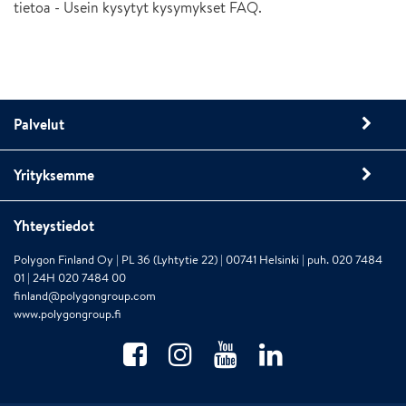
tietoa - Usein kysytyt kysymykset FAQ.
Palvelut
Yrityksemme
Yhteystiedot
Polygon Finland Oy | PL 36 (Lyhtytie 22) | 00741 Helsinki | puh. 020 7484
01 | 24H 020 7484 00
finland@polygongroup.com
www.polygongroup.fi