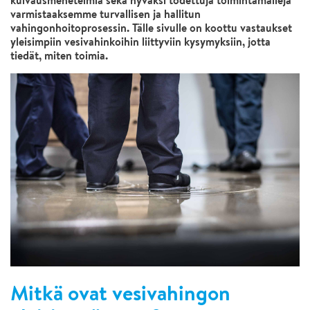
kuivausmenetelmiä sekä hyväksi todettuja toimintamalleja
varmistaaksemme turvallisen ja hallitun
vahingonhoitoprosessin. Tälle sivulle on koottu vastaukset
yleisimpiin vesivahinkoihin liittyviin kysymyksiin, jotta
tiedät, miten toimia.
Mitkä ovat vesivahingon