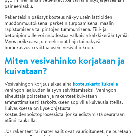
pyöriminen ilman vedenkäyttöä tai lämmitysjärjestelmän
paineenlasku.
Rakenteisiin päässyt kosteus näkyy usein lattioiden
muodonmuutoksena, parketin turpoamisena, maalin
rapistumisena tai pintojen tummumisena. Tiili- ja
betonipinnoille voi muodostua valkoisia kalkkikerääntymiä.
Myös poikkeava, ummehtunut haju tai näkyvä
homekasvusto viittaa usein vesivahinkoon.
Miten vesivahinko korjataan ja
kuivataan?
kosteuskartoituksella
Vesivahingon korjaus alkaa aina
vahingon laajuuden ja syyn selvittämiseksi. Vahingon
aiheuttaja poistetaan ja rakenteet kuivataan
ammattimaisesti tarkoitukseen sopivilla kuivauslaitteilla.
Kuivauksessa on kyse ohjatusta
kosteudenpoistoprosessista, jonka edistymistä seurataan
etämittauksilla.
Jos rakenteet tai materiaalit ovat vaurioituneet, ne puretaan