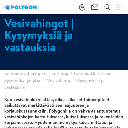
Vesivahingot |
Kysymyksiä ja
vastauksia
Kiinteistövahinkojen asiantuntija
/
Tietopankki
/
Usein
kysytyt kysymykset
/
Vesivahingot - Kysymyksiä ja
vastauksia
Kun vesivahinko yllättää, oikea-aikaiset toimenpiteet
vaikuttavat merkittävästi sen laajuuteen ja
korjauskustannuksiin. Polygonilla on vahva asiantuntemus
vesivahinkojen kartoituksessa, kuivatuksessa ja rakenteiden
korjaamisessa. Hyödynnämme nykyaikaisia mittaus- ja