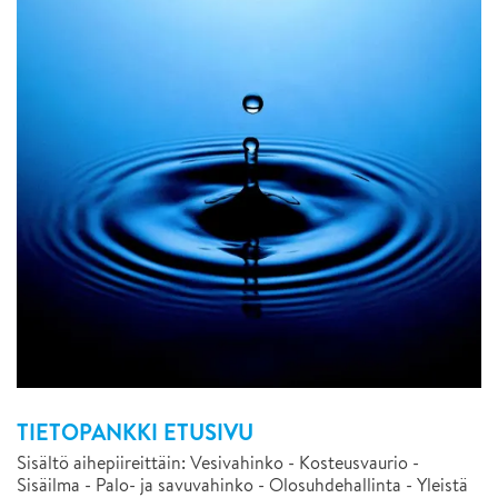
TIETOPANKKI ETUSIVU
Sisältö aihepiireittäin: Vesivahinko - Kosteusvaurio -
Sisäilma - Palo- ja savuvahinko - Olosuhdehallinta - Yleistä