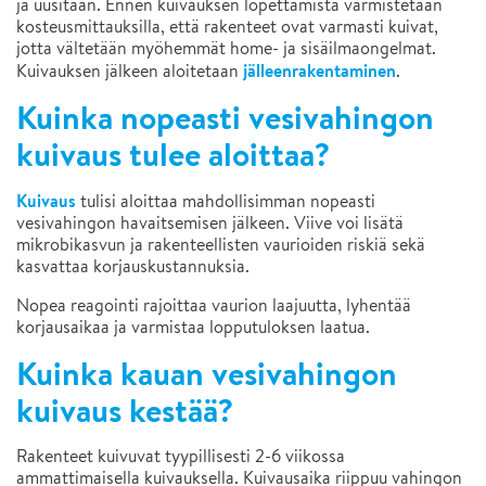
ja uusitaan. Ennen kuivauksen lopettamista varmistetaan
kosteusmittauksilla, että rakenteet ovat varmasti kuivat,
jotta vältetään myöhemmät home- ja sisäilmaongelmat.
jälleenrakentaminen
Kuivauksen jälkeen aloitetaan
.
Kuinka nopeasti vesivahingon
kuivaus tulee aloittaa?
Kuivaus
tulisi aloittaa mahdollisimman nopeasti
vesivahingon havaitsemisen jälkeen. Viive voi lisätä
mikrobikasvun ja rakenteellisten vaurioiden riskiä sekä
kasvattaa korjauskustannuksia.
Nopea reagointi rajoittaa vaurion laajuutta, lyhentää
korjausaikaa ja varmistaa lopputuloksen laatua.
Kuinka kauan vesivahingon
kuivaus kestää?
Rakenteet kuivuvat tyypillisesti 2-6 viikossa
ammattimaisella kuivauksella. Kuivausaika riippuu vahingon