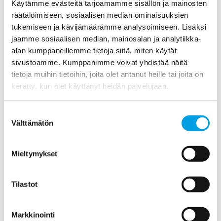
Käytämme evästeitä tarjoamamme sisällön ja mainosten
räätälöimiseen, sosiaalisen median ominaisuuksien
tukemiseen ja kävijämäärämme analysoimiseen. Lisäksi
jaamme sosiaalisen median, mainosalan ja analytiikka-
alan kumppaneillemme tietoja siitä, miten käytät
sivustoamme. Kumppanimme voivat yhdistää näitä
tietoja muihin tietoihin, joita olet antanut heille tai joita on
kerätty, kun olet käyttänyt heidän palvelujaan.
Pidä huolta kodistasi
Suostumuksen
Välttämätön
valinta
TILAA ILMAINEN ASUMISEN VUOSIKELLO
Mieltymykset
Tilastot
Opi usein kysytyistä
kysymyksistä vastauksineen:
Markkinointi