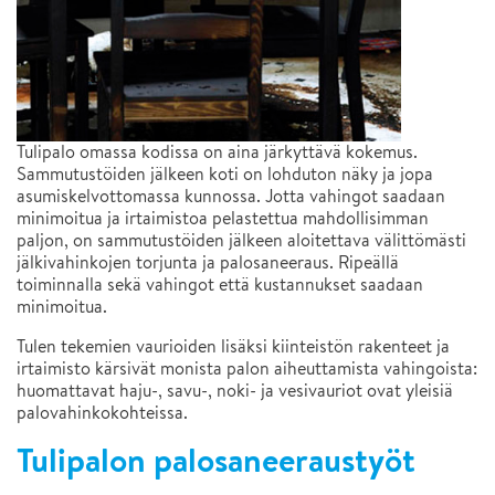
Tulipalo omassa kodissa on aina järkyttävä kokemus.
Sammutustöiden jälkeen koti on lohduton näky ja jopa
asumiskelvottomassa kunnossa. Jotta vahingot saadaan
minimoitua ja irtaimistoa pelastettua mahdollisimman
paljon, on sammutustöiden jälkeen aloitettava välittömästi
jälkivahinkojen torjunta ja palosaneeraus. Ripeällä
toiminnalla sekä vahingot että kustannukset saadaan
minimoitua.
Tulen tekemien vaurioiden lisäksi kiinteistön rakenteet ja
irtaimisto kärsivät monista palon aiheuttamista vahingoista:
huomattavat haju-, savu-, noki- ja vesivauriot ovat yleisiä
palovahinkokohteissa.
Tulipalon palosaneeraustyöt