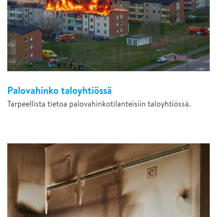
Palovahinko taloyhtiössä
Tarpeellista tietoa palovahinkotilanteisiin taloyhtiössä.