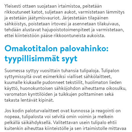
Yleisesti ottaen suojataan irtaimistoa, peitetään
rikkoutuneet katot, suljetaan aukot, varmistetaan lämmitys
ja estetään jäätymisvauriot. Järjestetään tilapäinen
sähköistys, poistetaan irtovesi ja asennetaan tilakuivaus,
tehdään alustavat hajupoistotoimenpiteet ja varmistetaan,
ettei kiinteistöön pääse rikkoontuneista aukoista.
Omakotitalon palovahinko:
tyypillisimmät syyt
Suomessa syttyy vuosittain tuhansia tulipaloja. Tulipalon
syttymissyitä ovat esimerkiksi vialliset sähkölaitteet,
kuumalle kiukaalle pudonneet tekstiilit, huolimaton lieden
käyttö, huonokuntoisen sähköjohdon aiheuttama oikosulku,
varomaton kynttilöiden ja tuikkujen polttaminen sekä
takasta lentävät kipinät.
Jos kodin paloturvalaitteet ovat kunnossa ja reagointi on
nopeaa, tulipalosta voi selvitä omin voimin ja melkein
pelkällä säikähdyksellä. Valitettavan usein tulipalo ehtii
kuitenkin aiheuttaa kiinteistölle ja sen irtaimistolle mittavaa