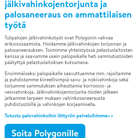
jälkivahinkojentorjunta ja
palosaneeraus on ammattilaisen
työtä
Tulipalojen jälkivahinkotyöt ovat Polygonin vahvaa
erikoisosaamista. Hoidamme jälkivahinkojen torjunnan ja
palosaneerauksen. Toimimme yhteistyössä pelastuslaitosten
kanssa ja saavumme usein palopaikalle heti sammutustöiden
päätyttyä pelastuslaitoksen kutsumana.
Ensimmäiseksi palopaikalle saavuttuamme mm. rajoitamme
ja puhdistamme kiireellisimpiä savu- ja nokivahinkoja sekä
torjumme sammutuksen aiheuttamia korroosio- ja
vesivahinkoja. Jälkivahinkojentorjunta-töiden jälkeen
jatkamme tarpeen mukaan vahinkosaneerausta
puhdistustöillä ja vahinkojen korjaamisella.
Tutustu palovahinkoihin liittyviin palveluihimme>>