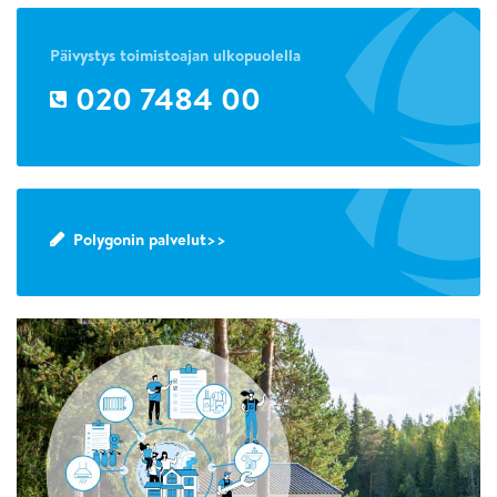
Päivystys toimistoajan ulkopuolella
020 7484 00
Polygonin palvelut>>