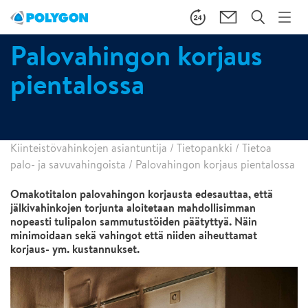
Palovahingon korjaus
pientalossa
Kiinteistövahinkojen asiantuntija
/
Tietopankki
/
Tietoa
palo- ja savuvahingoista
/
Palovahingon korjaus pientalossa
Omakotitalon palovahingon korjausta edesauttaa, että
jälkivahinkojen torjunta aloitetaan mahdollisimman
nopeasti tulipalon sammutustöiden päätyttyä. Näin
minimoidaan sekä vahingot että niiden aiheuttamat
korjaus- ym. kustannukset.