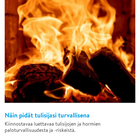
Näin pidät tulisijasi turvallisena
Kiinnostavaa luettavaa tulisijojen ja hormien
paloturvallisuudesta ja -riskeistä.