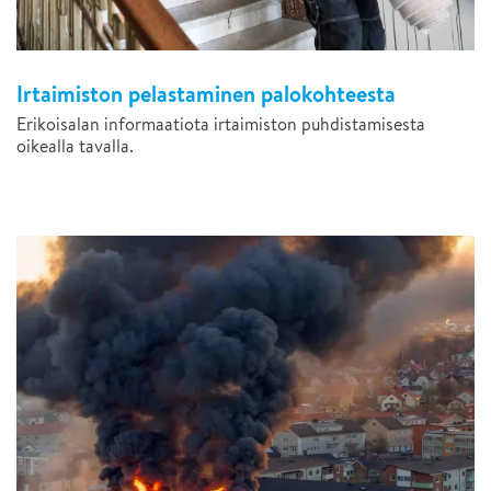
Irtaimiston pelastaminen palokohteesta
Erikoisalan informaatiota irtaimiston puhdistamisesta
oikealla tavalla.