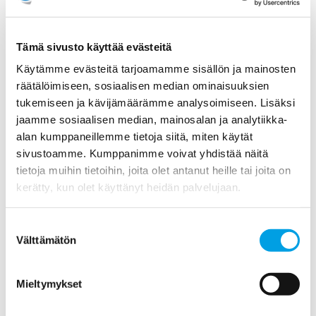
Tämä sivusto käyttää evästeitä
Käytämme evästeitä tarjoamamme sisällön ja mainosten
Sepin kaverille sattuu ja tapahtuu...
räätälöimiseen, sosiaalisen median ominaisuuksien
tukemiseen ja kävijämäärämme analysoimiseen. Lisäksi
KATSO VIDEOT KOMMELLUKSISTA JA OTA
jaamme sosiaalisen median, mainosalan ja analytiikka-
OPIKSI>>
alan kumppaneillemme tietoja siitä, miten käytät
sivustoamme. Kumppanimme voivat yhdistää näitä
tietoja muihin tietoihin, joita olet antanut heille tai joita on
kerätty, kun olet käyttänyt heidän palvelujaan.
Lue pieniä valovahinkoja ja
palovahinkojen ennaltaehkäisyä
Suostumuksen
koskevia ohjeita:
Välttämätön
valinta
Mieltymykset