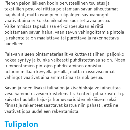
Pienen palon jälkeen kodin perusteellinen tuuletus ja
tekstiilien pesu voi riittää poistamaan savun aiheuttamat
hajuhaitat, mutta isompien tulipalojen savuvahingot
vaativat aina erikoiskemikaalein suoritettavaa pesua.
Vaikeimmissa tapauksissa erikoispesukaan ei riitä
poistamaan savun hajua, vaan savun vahingoittamia pintoja
ja rakenteita on maalattava tai purettava ja rakennettava
uudelleen.
Palavan alueen pintamateriaalit vaikuttavat siihen, paljonko
nokea syntyy ja kuinka vaikeasti puhdistettavaa se on. Noen
tummentamien pintojen puhdistaminen onnistuu
helpoimmillaan kevyellä pesulla, mutta massiivisemmat
vahingot vaativat aina ammattimaista nokipesua.
Savun ja noen lisäksi tulipalon jälkivahinkoja voi aiheuttaa
vesi. Sammutusvesien kastelemat rakenteet pitää käsitellä ja
kuivata huolella haju- ja homevaurioiden ehkäisemiseksi.
Pinnat ja rakenteet saattavat kastua niin pahasti, että ne
vaativat jopa uudelleen rakentamista.
Tulipalon