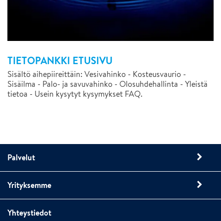
TIETOPANKKI ETUSIVU
Sisältö aihepiireittäin: Vesivahinko - Kosteusvaurio -
Sisäilma - Palo- ja savuvahinko - Olosuhdehallinta - Yleistä
tietoa - Usein kysytyt kysymykset FAQ.
Palvelut
Yrityksemme
Yhteystiedot