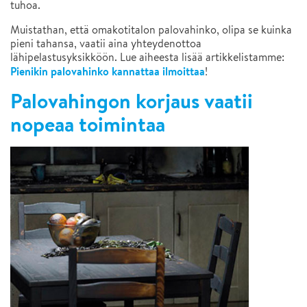
tuhoa.
Muistathan, että omakotitalon palovahinko, olipa se kuinka
pieni tahansa, vaatii aina yhteydenottoa
lähipelastusyksikköön. Lue aiheesta lisää artikkelistamme:
Pienikin palovahinko kannattaa ilmoittaa
!
Palovahingon korjaus vaatii
nopeaa toimintaa