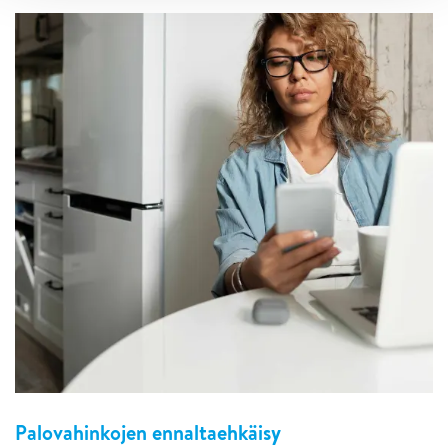
Palovahinkojen ennaltaehkäisy