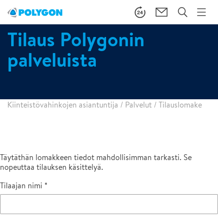
Tilaus Polygonin
palveluista
Kiinteistövahinkojen asiantuntija
/
Palvelut
/
Tilauslomake
Täytäthän lomakkeen tiedot mahdollisimman tarkasti. Se
nopeuttaa tilauksen käsittelyä.
Tilaajan nimi