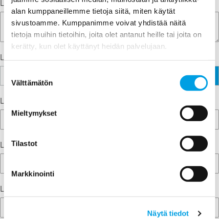
Lisätietoja
alan kumppaneillemme tietoja siitä, miten käytät
sivustoamme. Kumppanimme voivat yhdistää näitä
tietoja muihin tietoihin, joita olet antanut heille tai joita on
kerätty, kun olet käyttänyt heidän palvelujaan.
Lataa tiedostoja
Suostumuksen
Choose file
Välttämätön
valinta
Laskutusasiakkaan nimi
Mieltymykset
Tilastot
Laskutuslähiosoite
Markkinointi
Laskutuspostinro ja -paikkakunta
Näytä tiedot