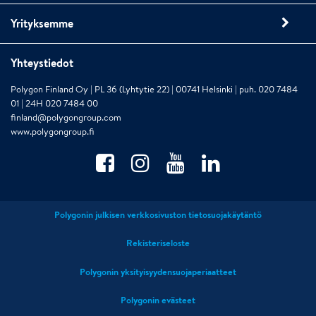
Yrityksemme
Yhteystiedot
Polygon Finland Oy | PL 36 (Lyhtytie 22) | 00741 Helsinki | puh. 020 7484
01 | 24H 020 7484 00
finland@polygongroup.com
www.polygongroup.fi
Polygonin julkisen verkkosivuston tietosuojakäytäntö
Rekisteriseloste
Polygonin yksityisyydensuojaperiaatteet
Polygonin evästeet