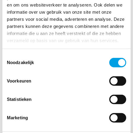
meer vocht op dan koude lucht, waardoor het is aan te
en om ons websiteverkeer te analyseren. Ook delen we
raden om te luchten als het warm is in huis, zodat er zoveel
mogelijk vocht het huis uitgevoerd wordt.
informatie over uw gebruik van onze site met onze
partners voor social media, adverteren en analyse. Deze
De
partners kunnen deze gegevens combineren met andere
informatie die u aan ze heeft verstrekt of die ze hebben
verzameld op basis van uw gebruik van hun services.
Toestemmingsselectie
Noodzakelijk
Voorkeuren
voordelen van ventileren en luchten op een rij:
Statistieken
Gezondere lucht in huis
Minder vocht in huis
Marketing
Schimmel krijgt geen kans
Lagere stookkosten, doordat drogere lucht sneller