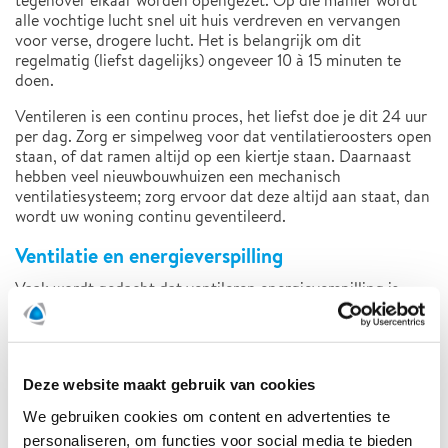
tegenover elkaar worden opengezet. Op die manier wordt
alle vochtige lucht snel uit huis verdreven en vervangen
voor verse, drogere lucht. Het is belangrijk om dit
regelmatig (liefst dagelijks) ongeveer 10 à 15 minuten te
doen.
Ventileren is een continu proces, het liefst doe je dit 24 uur
per dag. Zorg er simpelweg voor dat ventilatieroosters open
staan, of dat ramen altijd op een kiertje staan. Daarnaast
hebben veel nieuwbouwhuizen een mechanisch
ventilatiesysteem; zorg ervoor dat deze altijd aan staat, dan
wordt uw woning continu geventileerd.
Ventilatie en energieverspilling
Vaak wordt gedacht dat ventileren energieverspilling is.
Logisch, want door ventileren gaat er inderdaad warmte
verloren. Maar dit is zeker geen verspilling, want ventilatie
is noodzakelijk voor een goed binnenklimaat en je
gezondheid. Goede ventilatie heeft daarnaast ook een
Deze website maakt gebruik van cookies
positief effect of de stookkosten. Droge lucht wordt
namelijk sneller verwarmt dan vochtige lucht, waardoor de
We gebruiken cookies om content en advertenties te
verwarming eerder uit slaat. Overigens neemt warme lucht
personaliseren, om functies voor social media te bieden