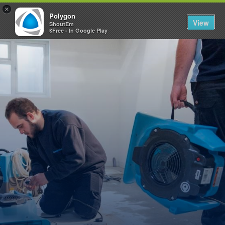
×
Polygon
View
ShoutEm
$Free - In Google Play