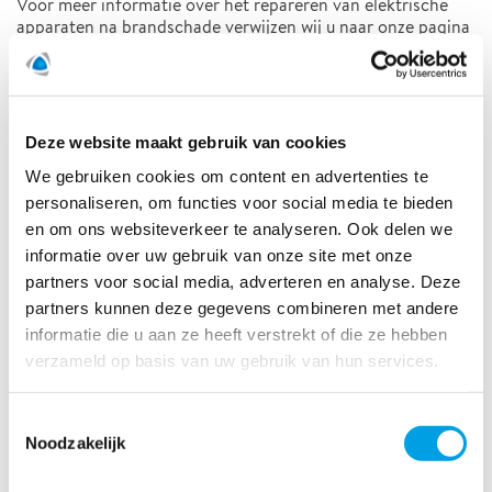
Voor meer informatie over het repareren van elektrische
apparaten na brandschade verwijzen wij u naar onze pagina
technische reconditionering
over
.
De reiniging van inboedel wordt uitgevoerd door onze
specialisten. Uw meubels, stoffering en elektrische
apparaten worden met zorg behandeld en zo snel mogelijk
Deze website maakt gebruik van cookies
weer aan u geretourneerd in de staat van voor de brand.
We gebruiken cookies om content en advertenties te
personaliseren, om functies voor social media te bieden
en om ons websiteverkeer te analyseren. Ook delen we
CONTACT
informatie over uw gebruik van onze site met onze
partners voor social media, adverteren en analyse. Deze
Herstel brandschade
partners kunnen deze gegevens combineren met andere
informatie die u aan ze heeft verstrekt of die ze hebben
verzameld op basis van uw gebruik van hun services.
Toestemmingsselectie
Noodzakelijk