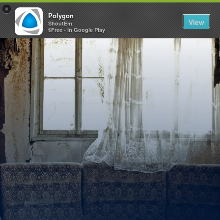
×
Polygon
View
ShoutEm
$Free - In Google Play