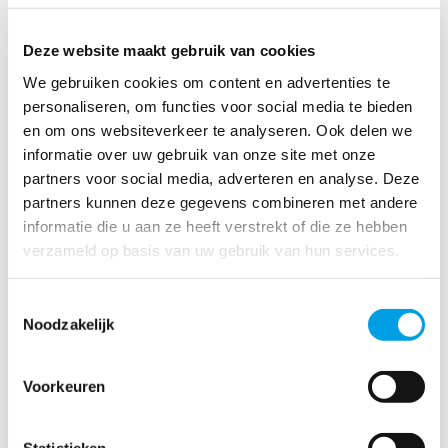
veroorzaken
Deze website maakt gebruik van cookies
MEER INFORMATIE OVER TECHNISCHE RECONDITIONERING
We gebruiken cookies om content en advertenties te
personaliseren, om functies voor social media te bieden
en om ons websiteverkeer te analyseren. Ook delen we
informatie over uw gebruik van onze site met onze
Technische reconditionering
partners voor social media, adverteren en analyse. Deze
partners kunnen deze gegevens combineren met andere
informatie die u aan ze heeft verstrekt of die ze hebben
verzameld op basis van uw gebruik van hun services.
Neem direct contact op
0800 - 68 68 377
Toestemmingsselectie
Noodzakelijk
nederland@polygongroup.com
Voorkeuren