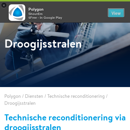
×
Polygon
View
ShoutEm
$Free - In Google Play
Droogijsstralen
Polygon
/
Diensten
/
Technische reconditionering
/
Droogijsstralen
Technische reconditionering via
droogijsstralen