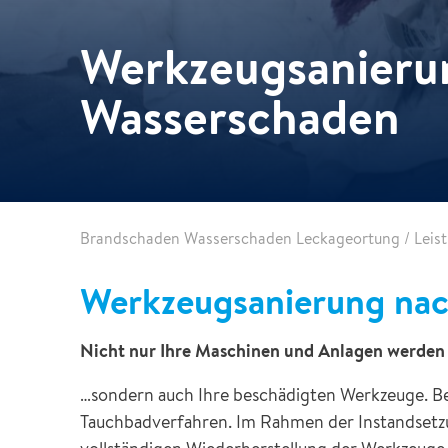
Service für Gebäude & Infrastruktur
Die Ziele der vereinten Nationen für nachhaltige
Kfz-Sanierung
Wochen wieder geöffnet
Entwicklung
Werkzeugsanieru
Abbruch Service
Nachhaltigkeit
Kfz-Sanierung
Wasserschaden
Marine Service
Weitere Dienstleistungen
GLASSRESQ
Brandschaden Wasserschaden Leckageortung
/
Leis
Digitale Schadenlösungen
Werkzeugsanierung na
Inspektion+
Nicht nur Ihre Maschinen und Anlagen werden 
…sondern auch Ihre beschädigten Werkzeuge. Bei s
Tauchbadverfahren. Im Rahmen der Instandsetzung