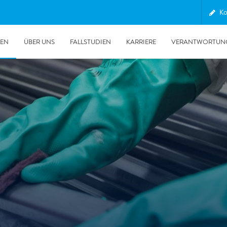
Ko
GEN
ÜBER UNS
FALLSTUDIEN
KARRIERE
VERANTWORTUN
30.06.2026
Unsere POLYGON Ente wieder im Auslandseinsatz