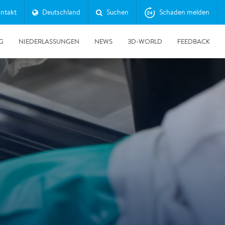
ntakt
Deutschland
Suchen
Schaden melden
G
NIEDERLASSUNGEN
NEWS
3D-WORLD
FEEDBACK
30.06.2026
Erfolgreicher Tag der Messtechnik