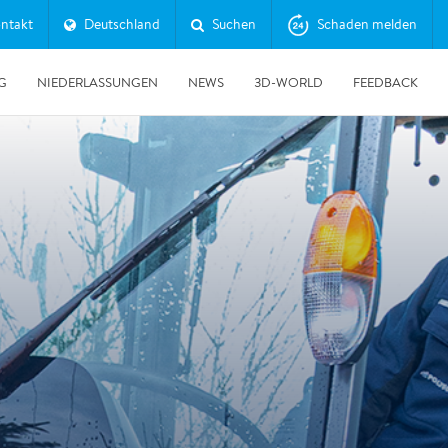
ntakt
Deutschland
Suchen
Schaden melden
G
NIEDERLASSUNGEN
NEWS
3D-WORLD
FEEDBACK
30.06.2026
Erfolgreicher Tag der Messtechnik