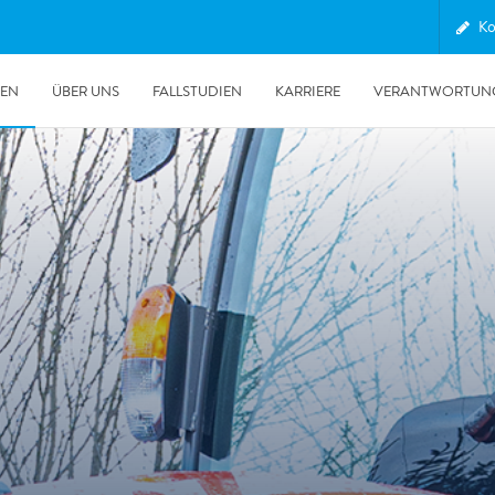
Ko
GEN
ÜBER UNS
FALLSTUDIEN
KARRIERE
VERANTWORTUN
30.06.2026
Unsere POLYGON Ente wieder im Auslandseinsatz