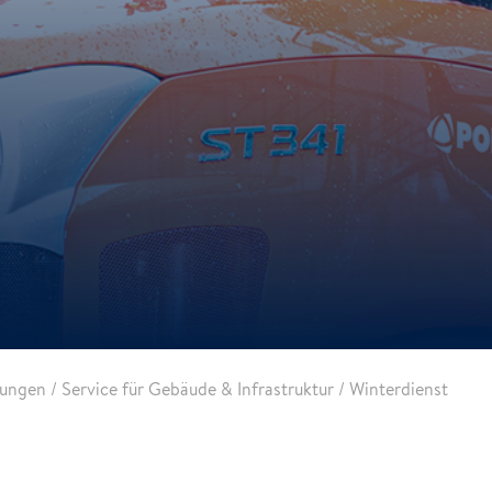
tungen
/
Service für Gebäude & Infrastruktur
/
Winterdienst