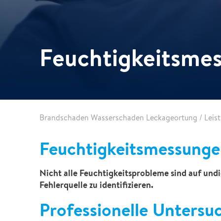
Abbruch Service
Nachhaltigkeit
Kfz-Sanierung
Marine Service
Feuchtigkeitsme
Weitere Dienstleistungen
GLASSRESQ
Digitale Schadenlösungen
Brandschaden Wasserschaden Leckageortung
/
Leis
Inspektion+
Feuchtigkeitsmessung
Nicht alle Feuchtigkeitsprobleme sind auf un
Fehlerquelle zu identifizieren.
Professionelle Untersuc