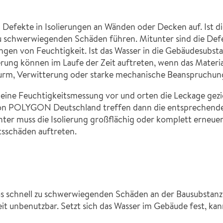
Defekte in Isolierungen an Wänden oder Decken auf. Ist di
u schwerwiegenden Schäden führen. Mitunter sind die Defe
ingen von Feuchtigkeit. Ist das Wasser in die Gebäudesubst
erung können im Laufe der Zeit auftreten, wenn das Material
turm, Verwitterung oder starke mechanische Beanspruchun
e Feuchtigkeitsmessung vor und orten die Leckage geziel
s von POLYGON Deutschland treffen dann die entsprechen
unter muss die Isolierung großflächig oder komplett erneu
tsschäden auftreten.
s schnell zu schwerwiegenden Schäden an der Bausubstanz 
eit unbenutzbar. Setzt sich das Wasser im Gebäude fest, ka