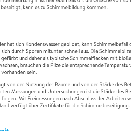
nde Belüftung in ist hier ebenfalls oft die Ursache von 
 beseitigt, kann es zu Schimmelbildung kommen.
er hat sich Kondenswasser gebildet, kann Schimmelbefall d
 sich durch Sporen mitunter schnell aus. Die Schimmelpilz
t gefärbt und daher als typische Schimmelflecken mit bloß
u wachsen, brauchen die Pilze die entsprechende Temperatu
r vorhanden sein.
gt von der Nutzung der Räume und von der Stärke des Befall
rten Messungen und Untersuchungen ist die Stärke des Befal
olgen. Mit Freimessungen nach Abschluss der Arbeiten wir
nd verfügt über Zertifikate für die Schimmelbeseitigung.
eit