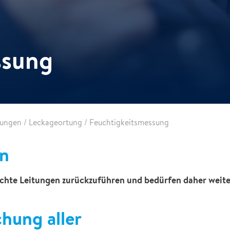
ssung
tungen
/
Leckageortung
/
Feuchtigkeitsmessung
en
dichte Leitungen zurückzuführen und bedürfen daher weit
hung aller