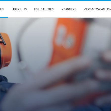
GEN
ÜBER UNS
FALLSTUDIEN
KARRIERE
VERANTWORTUN
30.06.2026
Unsere POLYGON Ente wieder im Auslandseinsatz