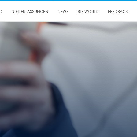
G
NIEDERLASSUNGEN
NEWS
3D-WORLD
FEEDBACK
30.06.2026
Erfolgreicher Tag der Messtechnik