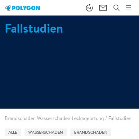
Fallstudien
Brandschaden Wasserschaden Leckageortung
/
Fallstudien
ALLE
WASSERSCHADEN
BRANDSCHADEN