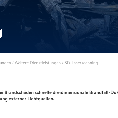
g
tungen
/
Weitere Dienstleistungen
/
3D-Laserscanning
ei Brandschäden schnelle dreidimensionale Brandfall-Do
ng externer Lichtquellen.