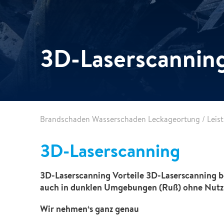
Service für Gebäude & Infrastruktur
Die Ziele der vereinten Nationen für nachhaltige
Kfz-Sanierung
Wochen wieder geöffnet
Entwicklung
Abbruch Service
Nachhaltigkeit
Kfz-Sanierung
3D-Laserscannin
Marine Service
Weitere Dienstleistungen
GLASSRESQ
Brandschaden Wasserschaden Leckageortung
/
Leis
Digitale Schadenlösungen
3D-Laserscanning
Inspektion+
3D-Laserscanning Vorteile 3D-Laserscanning b
auch in dunklen Umgebungen (Ruß) ohne Nutzu
Wir nehmen‘s ganz genau