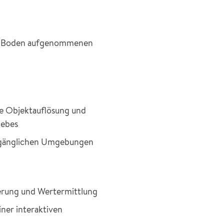
vom Boden aufgenommenen
he Objektauflösung und
iebes
zugänglichen Umgebungen
erung und Wertermittlung
iner interaktiven