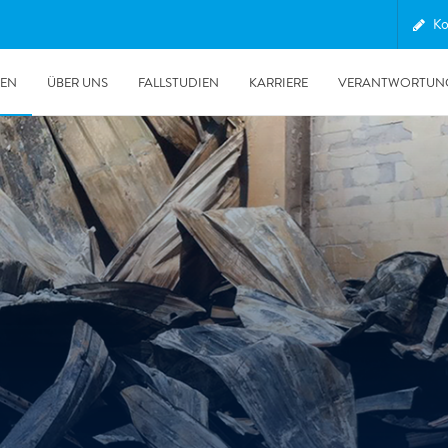
Ko
GEN
ÜBER UNS
FALLSTUDIEN
KARRIERE
VERANTWORTUN
30.06.2026
Unsere POLYGON Ente wieder im Auslandseinsatz